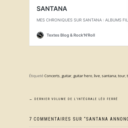
Étiqueté
Concerts
,
guitar
,
guitar hero
,
live
,
santana
,
tour
,
Navigation
←
DERNIER VOLUME DE L’INTÉGRALE LÉO FERRÉ
de
7 COMMENTAIRES SUR “
SANTANA ANNONC
l’article