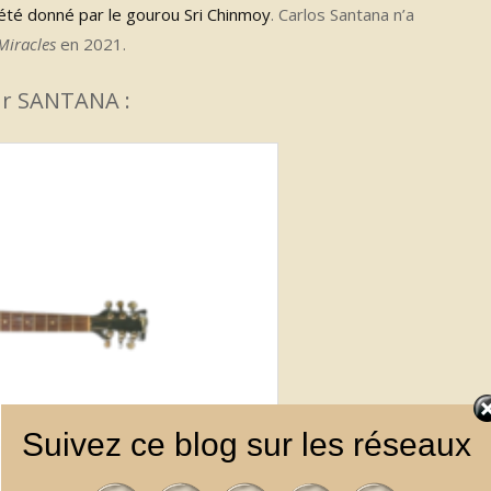
it été donné par le gourou Sri Chinmoy
. Carlos Santana n’a
Miracles
en 2021.
ur SANTANA :
Suivez ce blog sur les réseaux