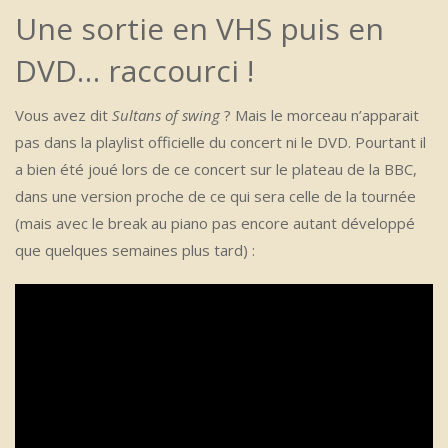
Une sortie en VHS puis en
DVD… raccourci !
Vous avez dit
Sultans of swing
? Mais le morceau n’apparait
pas dans la playlist officielle du concert ni le DVD. Pourtant il
a bien été joué lors de ce concert sur le plateau de la BBC,
dans une version proche de ce qui sera celle de la tournée
(mais avec le break au piano pas encore autant développé
que quelques semaines plus tard) :