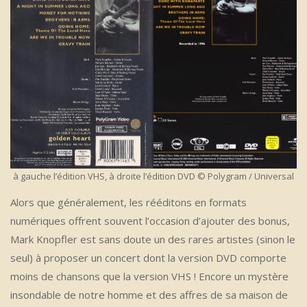
à gauche l’édition VHS, à droite l’édition DVD © Polygram / Universal
Alors que généralement, les rééditons en formats
numériques offrent souvent l’occasion d’ajouter des bonus,
Mark Knopfler est sans doute un des rares artistes (sinon le
seul) à proposer un concert dont la version DVD comporte
moins de chansons que la version VHS ! Encore un mystère
insondable de notre homme et des affres de sa maison de