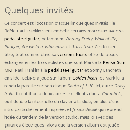
Quelques invités
Ce concert est l’occasion d’accueillir quelques invités : le
fidèle Paul Franklin vient embellir certains morceaux avec sa
pedal steel guitar
, notamment
Darling Pretty
,
Walk of life
,
Rüdiger
,
Are we in trouble now
, et
Gravy train
. Ce dernier
titre, tout comme dans sa
version studio
, offre de beaux
échanges en les trois solistes que sont Mark à la
Pensa-Suhr
MKI
, Paul Franklin à la
pedal steel guitar
et Sonny Landreth
en slide. Celui-ci a joué sur l’album
Golden heart
, et Mark lui a
rendu la pareille sur son disque
South of 1-10
. Ici, outre
Gravy
train
, il contribue à deux autres excellents duos :
Cannibals
,
où il double la ritournelle du clavier à la slide, en plus d’une
intro particulièrement inspirée, et
Je suis désolé
qui reprend
l’idée du tandem de la version studio, mais ici avec des
guitares électriques (alors que la version album est jouée