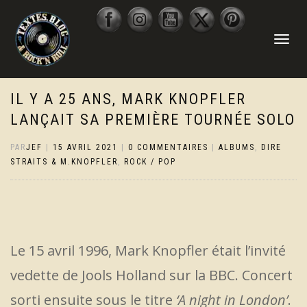
DÉPLIER
LA
NAVIGATI
IL Y A 25 ANS, MARK KNOPFLER
LANÇAIT SA PREMIÈRE TOURNÉE SOLO
PAR
JEF
|
15 AVRIL 2021
|
0 COMMENTAIRES
|
ALBUMS
,
DIRE
STRAITS & M.KNOPFLER
,
ROCK / POP
Le 15 avril 1996, Mark Knopfler était l’invité
vedette de
Jools Holland sur la BBC. Concert
sorti ensuite sous le titre
‘A night in London’
.