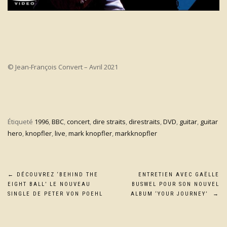
© Jean-François Convert – Avril 2021
Étiqueté
1996
,
BBC
,
concert
,
dire straits
,
direstraits
,
DVD
,
guitar
,
guitar
hero
,
knopfler
,
live
,
mark knopfler
,
markknopfler
Navigation
←
DÉCOUVREZ ‘BEHIND THE
ENTRETIEN AVEC GAËLLE
EIGHT BALL’ LE NOUVEAU
BUSWEL POUR SON NOUVEL
de
SINGLE DE PETER VON POEHL
ALBUM ‘YOUR JOURNEY’
→
l’article