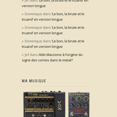
Jef
dans
‘Le bon, la brute et le truand’ en
version longue
Dominique
dans
‘Le bon, la brute et le
truand’ en version longue
Dominique
dans
‘Le bon, la brute et le
truand’ en version longue
Dominique
dans
‘Le bon, la brute et le
truand’ en version longue
Jef
dans
Aldo Maccione à l’origine du
signe des cornes dans le metal?
MA MUSIQUE