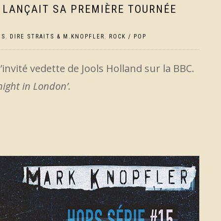
R LANÇAIT SA PREMIÈRE TOURNÉE
MS
,
DIRE STRAITS & M.KNOPFLER
,
ROCK / POP
l’invité vedette de
Jools Holland sur la BBC.
 night in London’
.