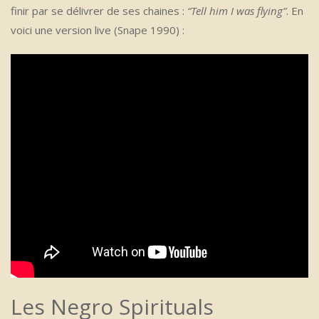
finir par se délivrer de ses chaines :
“Tell him I was flying”
. En
voici une version live (Snape 1990) :
Les Negro Spirituals