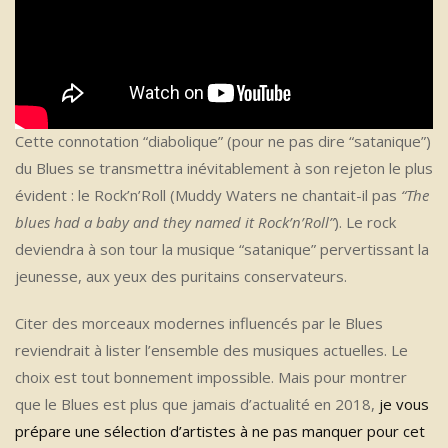
Cette connotation “diabolique” (pour ne pas dire “satanique”)
du Blues se transmettra inévitablement à son rejeton le plus
évident : le Rock’n’Roll (Muddy Waters ne chantait-il pas
“The
blues had a baby and they named it Rock’n’Roll”
). Le rock
deviendra à son tour la musique “satanique” pervertissant la
jeunesse, aux yeux des puritains conservateurs.
Citer des morceaux modernes influencés par le Blues
reviendrait à lister l’ensemble des musiques actuelles. Le
choix est tout bonnement impossible. Mais pour montrer
que le Blues est plus que jamais d’actualité en 2018,
je vous
prépare une sélection d’artistes à ne pas manquer pour cet