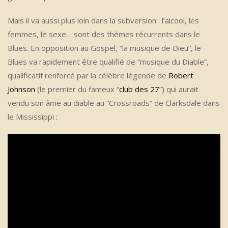
Mais il va aussi plus loin dans la subversion : l’alcool, les
femmes, le sexe… sont des thèmes récurrents dans le
Blues. En opposition au Gospel, “la musique de Dieu”, le
Blues va rapidement être qualifié de “musique du Diable”,
qualificatif renforcé par la célèbre légende de
Robert
Johnson
(le premier du fameux “
club des 27
”) qui aurait
vendu son âme au diable au “Crossroads” de Clarksdale dans
le Mississippi :