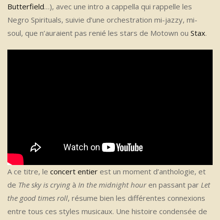
Butterfield
…), avec une intro a cappella qui rappelle les
Negro Spirituals, suivie d’une orchestration mi-jazzy, mi-
soul, que n’auraient pas renié les stars de Motown ou
Stax
.
A ce titre, le
concert entier
est un moment d’anthologie, et
de
The sky is crying
à
In the midnight hour
en passant par
Let
the good times roll
, résume bien les différentes connexions
entre tous ces styles musicaux. Une histoire condensée de