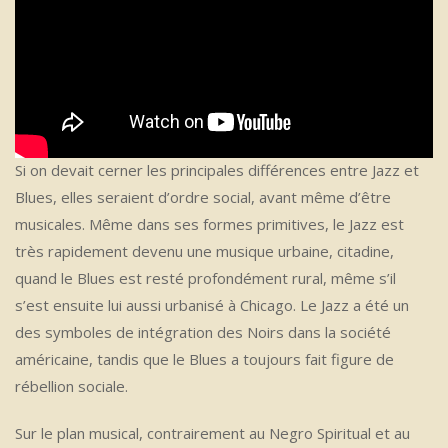
Si on devait cerner les principales différences entre Jazz et
Blues, elles seraient d’ordre social, avant même d’être
musicales. Même dans ses formes primitives, le Jazz est
très rapidement devenu une musique urbaine, citadine,
quand le Blues est resté profondément rural, même s’il
s’est ensuite lui aussi urbanisé à Chicago. Le Jazz a été un
des symboles de intégration des Noirs dans la société
américaine, tandis que le Blues a toujours fait figure de
rébellion sociale.
Sur le plan musical, contrairement au Negro Spiritual et au