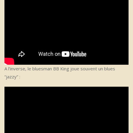
A l’inverse, le bluesman BB King joue souvent un blues
“jazzy” :