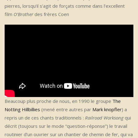
pierres, lorsqu’il s’agit de forçats comme dans l’excellent
film
O’Brother
des frères Coen
Beaucoup plus proche de nous, en 1990 le groupe
The
Notting Hillbillies
(mené entre autres par
Mark knopfler
) a
repris un de ces chants traditionnels :
Railroad Worksong
qui
décrit (toujours sur le mode “question-réponse”) le travail
routinier d’un ouvrier sur un chantier de chemin de fer, qui va