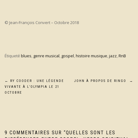
© Jean-François Convert – Octobre 2018
Étiqueté
blues
,
genre musical
,
gospel
,
histoire musique
,
jazz
,
RnB
Navigation
←
RY COODER : UNE LÉGENDE
JOHN À PROPOS DE RINGO
→
VIVANTE À L’OLYMPIA LE 21
de
OCTOBRE
l’article
9 COMMENTAIRES SUR “
QUELLES SONT LES