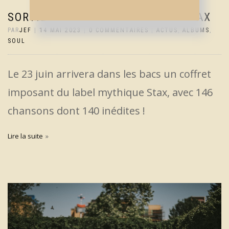
SORTIE GARGANTUESQUE CHEZ STAX
PAR
JEF
|
14 MAI 2023
|
0 COMMENTAIRES
|
ACTUS
,
ALBUMS
,
SOUL
Le 23 juin arrivera dans les bacs un coffret
imposant du label mythique Stax, avec 146
chansons dont 140 inédites !
Lire la suite