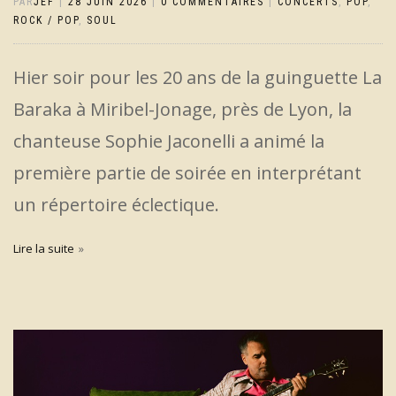
PAR
JEF
|
28 JUIN 2026
|
0 COMMENTAIRES
|
CONCERTS
,
POP
,
ROCK / POP
,
SOUL
Hier soir pour les 20 ans de la guinguette La
Baraka à Miribel-Jonage, près de Lyon, la
chanteuse Sophie Jaconelli a animé la
première partie de soirée en interprétant
un répertoire éclectique.
Lire la suite