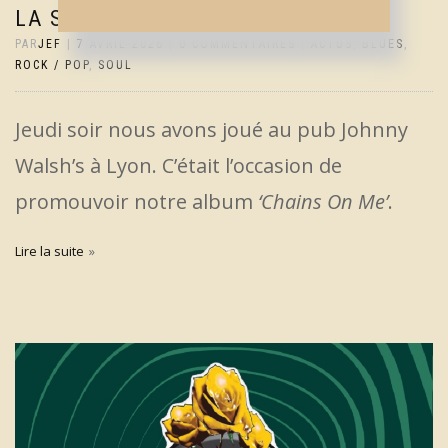
LA SORTIE DU CD
PAR
JEF
|
7 AVRIL 2026
|
0 COMMENTAIRES
|
ACTUS
,
BLUES
,
ROCK / POP
,
SOUL
Jeudi soir nous avons joué au pub Johnny
Walsh’s à Lyon. C’était l’occasion de
promouvoir notre album
‘Chains On Me’
.
Lire la suite