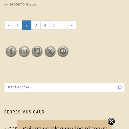
27 septembre 2023
‹
1
2
3
4
5
›
»
GENRES MUSICAUX
Suivez ce blog sur les réseaux
ROCK / POP