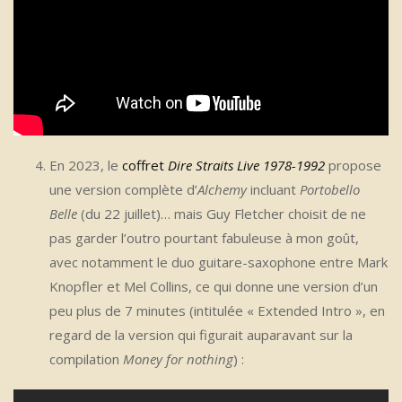
En 2023, le
coffret
Dire Straits Live 1978-1992
propose
une version complète d’
Alchemy
incluant
Portobello
Belle
(du 22 juillet)… mais Guy Fletcher choisit de ne
pas garder l’outro pourtant fabuleuse à mon goût,
avec notamment le duo guitare-saxophone entre Mark
Knopfler et Mel Collins, ce qui donne une version d’un
peu plus de 7 minutes (intitulée « Extended Intro », en
regard de la version qui figurait auparavant sur la
compilation
Money for nothing
) :