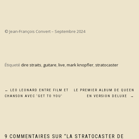
© Jean-François Convert – Septembre 2024
Étiqueté
dire straits
,
guitare
,
live
,
mark knopfler
,
stratocaster
Navigation
←
LEO LEONARD ENTRE FILM ET
LE PREMIER ALBUM DE QUEEN
CHANSON AVEC ‘GET TO YOU’
EN VERSION DELUXE
→
de
l’article
9 COMMENTAIRES SUR “
LA STRATOCASTER DE