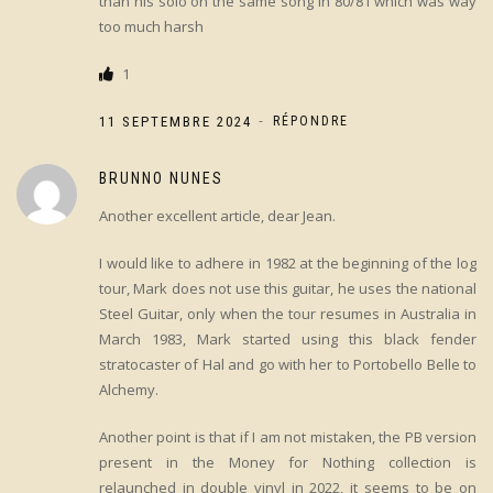
than his solo on the same song in 80/81 which was way
too much harsh
1
-
11 SEPTEMBRE 2024
RÉPONDRE
BRUNNO NUNES
Another excellent article, dear Jean.
I would like to adhere in 1982 at the beginning of the log
tour, Mark does not use this guitar, he uses the national
Steel Guitar, only when the tour resumes in Australia in
March 1983, Mark started using this black fender
stratocaster of Hal and go with her to Portobello Belle to
Alchemy.
Another point is that if I am not mistaken, the PB version
present in the Money for Nothing collection is
relaunched in double vinyl in 2022, it seems to be on