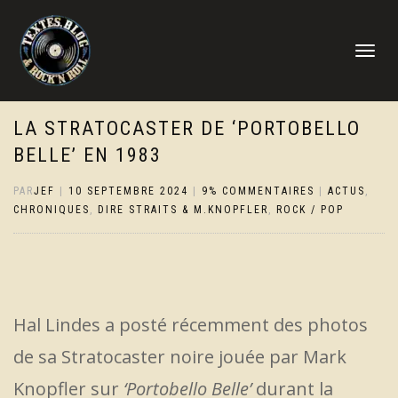
DÉPLIER
LA
NAVIGATI
LA STRATOCASTER DE ‘PORTOBELLO
BELLE’ EN 1983
PAR
JEF
|
10 SEPTEMBRE 2024
|
9% COMMENTAIRES
|
ACTUS
,
CHRONIQUES
,
DIRE STRAITS & M.KNOPFLER
,
ROCK / POP
Hal Lindes a posté récemment des photos
de sa Stratocaster noire jouée par Mark
Knopfler sur
‘Portobello Belle’
durant la