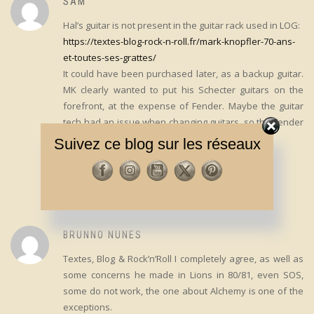
SAM
Hal’s guitar is not present in the guitar rack used in LOG:
https://textes-blog-rock-n-roll.fr/mark-knopfler-70-ans-
et-toutes-ses-grattes/
It could have been purchased later, as a backup guitar.
MK clearly wanted to put his Schecter guitars on the
forefront, at the expense of Fender. Maybe the guitar
tech had an issue when changing guitars, so the Fender
Strat landed in MK hands.
Suivez ce blog sur les réseaux
1
-
11 SEPTEMBRE 2024
RÉPONDRE
BRUNNO NUNES
Textes, Blog & Rock’n’Roll I completely agree, as well as
some concerns he made in Lions in 80/81, even SOS,
some do not work, the one about Alchemy is one of the
exceptions.