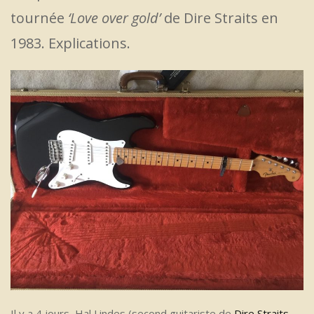
tournée
‘Love over gold’
de Dire Straits en
1983. Explications.
Il y a 4 jours, Hal Lindes (second guitariste de
Dire Straits