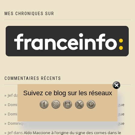
MES CHRONIQUES SUR
COMMENTAIRES RÉCENTS
Suivez ce blog sur les réseaux
Jef
dans
‘Le bon, la brute et le truand’ en version longue
Dominique
dans
‘Le bon, la brute et le truand’ en version longue
Dominique
dans
‘Le bon, la brute et le truand’ en version longue
Dominique
dans
‘Le bon, la brute et le truand’ en version longue
Jef
dans
Aldo Maccione à l’origine du signe des cornes dans le