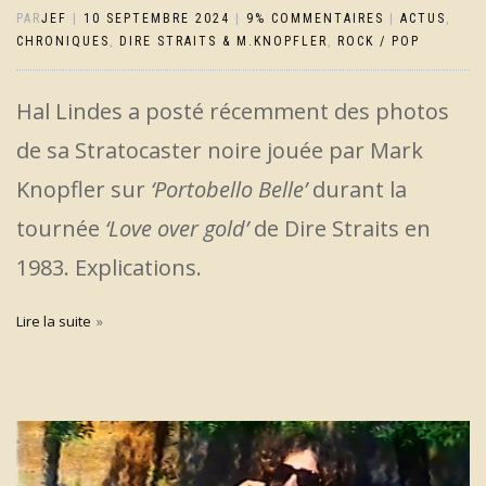
PAR
JEF
|
10 SEPTEMBRE 2024
|
9% COMMENTAIRES
|
ACTUS
,
CHRONIQUES
,
DIRE STRAITS & M.KNOPFLER
,
ROCK / POP
Hal Lindes a posté récemment des photos
de sa Stratocaster noire jouée par Mark
Knopfler sur
‘Portobello Belle’
durant la
tournée
‘Love over gold’
de Dire Straits en
1983. Explications.
Lire la suite