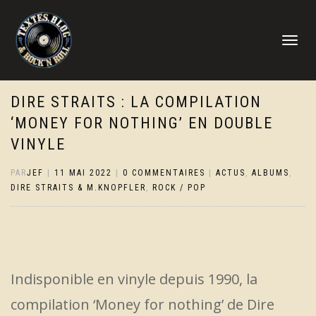
DÉPLIER
LA
NAVIGATI
DIRE STRAITS : LA COMPILATION
‘MONEY FOR NOTHING’ EN DOUBLE
VINYLE
PAR
JEF
|
11 MAI 2022
|
0 COMMENTAIRES
|
ACTUS
,
ALBUMS
,
DIRE STRAITS & M.KNOPFLER
,
ROCK / POP
Indisponible en vinyle depuis 1990, la
compilation ‘Money for nothing’ de Dire