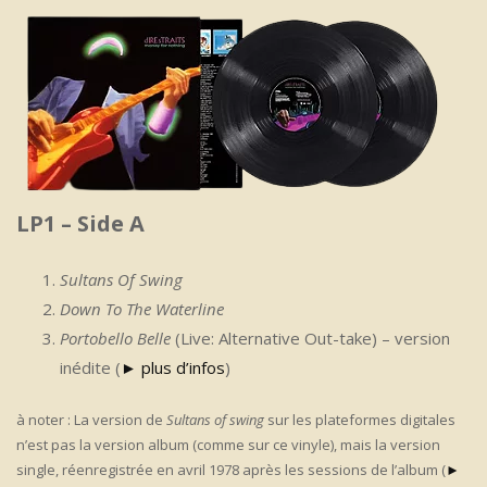
LP1 – Side A
Sultans Of Swing
Down To The Waterline
Portobello Belle
(Live: Alternative Out-take) – version
inédite (
► plus d’infos
)
à noter : La version de
Sultans of swing
sur les plateformes digitales
n’est pas la version album (comme sur ce vinyle), mais la version
single, réenregistrée en avril 1978 après les sessions de l’album (
►