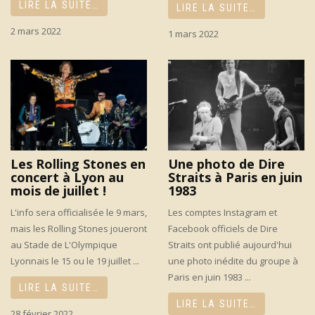
LIRE LA SUITE…
LIRE LA SUITE…
2 mars 2022
1 mars 2022
Les Rolling Stones en
Une photo de Dire
concert à Lyon au
Straits à Paris en juin
mois de juillet !
1983
L'info sera officialisée le 9 mars,
Les comptes Instagram et
mais les Rolling Stones joueront
Facebook officiels de Dire
au Stade de L'Olympique
Straits ont publié aujourd'hui
Lyonnais le 15 ou le 19 juillet ...
une photo inédite du groupe à
Paris en juin 1983 ...
LIRE LA SUITE…
LIRE LA SUITE…
28 février 2022