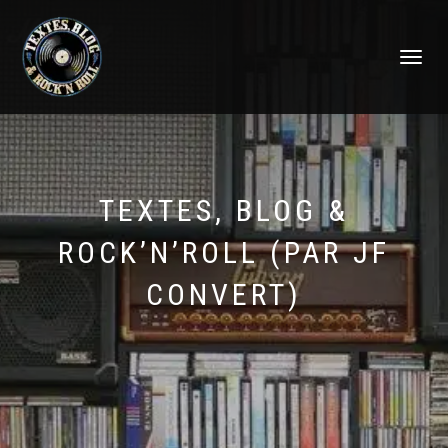
DÉPLIER
LA
NAVIGATI
TEXTES, BLOG &
ROCK’N’ROLL (PAR JF
CONVERT)