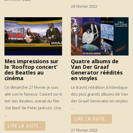
28 février 2022
Mes impressions sur
Quatre albums de
le ‘Rooftop concert’
Van Der Graaf
des Beatles au
Generator réédités
cinéma
en vinyles
Ce dimanche 27 février je suis
Le 8 avril, réédition à l’identique
allé voir le fameux
'Concert sur le
des plus grands albums de Van
toit'
des Beatles, extrait du film
der Graaf Generator en vinyles
'Get Back'
de Peter Jackson. Une
...
...
LIRE LA SUITE…
LIRE LA SUITE…
27 février 2022