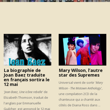
La biographie de
Mary Wilson, l’autre
Joan Baez traduite
star des Supremes
en français sortira le
Universal vient de sortir '
Mary
12 mai
Wilson - The Motown Anthology'
,
'Joan Baez, Une icône rebelle'
de
une compilation 2CD de la
Elizabeth Thomson, traduit de
chanteuse qui a chanté aux
l'anglais par Emmanuelle
côtés de Diana Ross dans ...
Guilcher, est annoncé le 12 mai