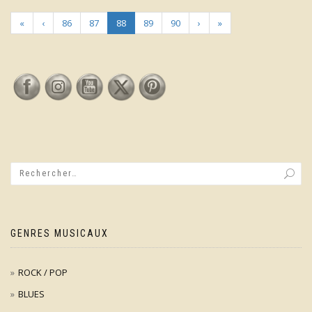
«
‹
86
87
88
89
90
›
»
GENRES MUSICAUX
ROCK / POP
BLUES