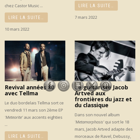
chez Castor Music ...
LIRE LA SUITE…
7 mars 2022
LIRE LA SUITE…
10 mars 2022
Revival années 80
Le guitariste Jacob
avec Tellma
Artved aux
frontières du jazz et
Le duo bordelais Tellma sort ce
du classique
vendredi 11 mars son 2ème EP
Dans son nouvel album
'Meteorite'
aux accents eighties
'Metamorphosis'
qui sort le 18
...
mars, Jacob Artved adapte des
morceaux de Ravel, Debussy,
LIRE LA SUITE…