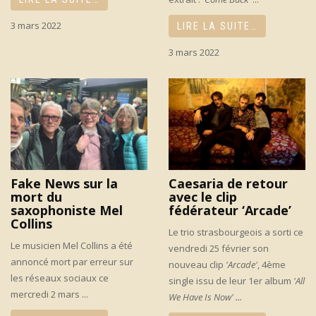
3 mars 2022
LIRE LA SUITE…
3 mars 2022
Fake News sur la
Caesaria de retour
mort du
avec le clip
saxophoniste Mel
fédérateur ‘Arcade’
Collins
Le trio strasbourgeois a sorti ce
Le musicien Mel Collins a été
vendredi 25 février son
annoncé mort par erreur sur
nouveau clip
'Arcade'
, 4ème
les réseaux sociaux ce
single issu de leur 1er album
'All
mercredi 2 mars ...
We Have Is Now' ...