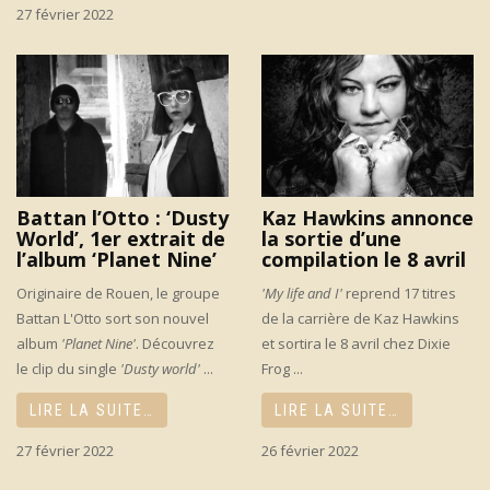
27 février 2022
Battan l’Otto : ‘Dusty
Kaz Hawkins annonce
World’, 1er extrait de
la sortie d’une
l’album ‘Planet Nine’
compilation le 8 avril
Originaire de Rouen, le groupe
'My life and I'
reprend 17 titres
Battan L'Otto sort son nouvel
de la carrière de Kaz Hawkins
album
'Planet Nine'
. Découvrez
et sortira le 8 avril chez Dixie
le clip du single
'Dusty world'
...
Frog ...
LIRE LA SUITE…
LIRE LA SUITE…
27 février 2022
26 février 2022