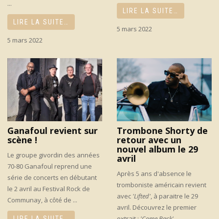
...
LIRE LA SUITE…
LIRE LA SUITE…
5 mars 2022
5 mars 2022
Ganafoul revient sur
Trombone Shorty de
scène !
retour avec un
nouvel album le 29
Le groupe givordin des années
avril
70-80 Ganafoul reprend une
Après 5 ans d'absence le
série de concerts en débutant
tromboniste américain revient
le 2 avril au Festival Rock de
avec
'Lifted'
, à paraitre le 29
Communay, à côté de ...
avril. Découvrez le premier
extrait :
'Come Back'
...
LIRE LA SUITE…