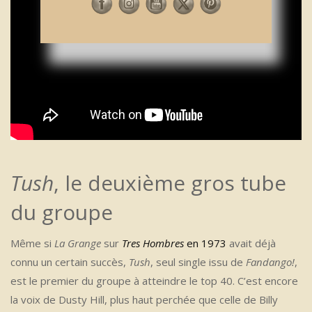
Tush
, le deuxième gros tube
du groupe
Même si
La Grange
sur
Tres Hombres
en 1973
avait déjà
connu un certain succès,
Tush
, seul single issu de
Fandango!
,
est le premier du groupe à atteindre le top 40. C’est encore
la voix de Dusty Hill, plus haut perchée que celle de Billy