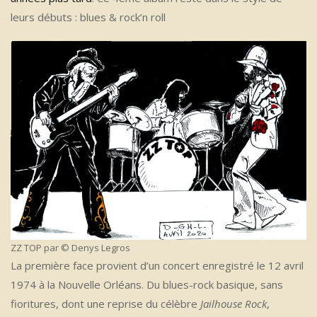
leurs débuts : blues & rock’n roll
ZZ TOP par © Denys Legros
La première face provient d’un concert enregistré le 12 avril
1974 à la Nouvelle Orléans. Du blues-rock basique, sans
fioritures, dont une reprise du célèbre
Jailhouse Rock
,