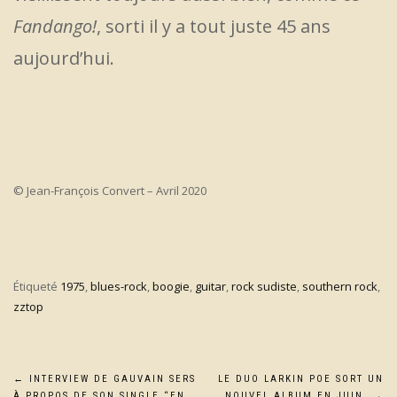
Fandango!
, sorti il y a tout juste 45 ans
aujourd’hui.
© Jean-François Convert – Avril 2020
Étiqueté
1975
,
blues-rock
,
boogie
,
guitar
,
rock sudiste
,
southern rock
,
zztop
Navigation
←
INTERVIEW DE GAUVAIN SERS
LE DUO LARKIN POE SORT UN
À PROPOS DE SON SINGLE “EN
NOUVEL ALBUM EN JUIN
→