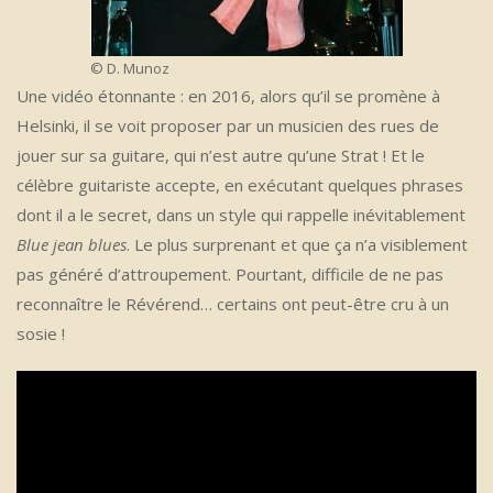
© D. Munoz
Une vidéo étonnante : en 2016, alors qu’il se promène à
Helsinki, il se voit proposer par un musicien des rues de
jouer sur sa guitare, qui n’est autre qu’une Strat ! Et le
célèbre guitariste accepte, en exécutant quelques phrases
dont il a le secret, dans un style qui rappelle inévitablement
Blue jean blues
. Le plus surprenant et que ça n’a visiblement
pas généré d’attroupement. Pourtant, difficile de ne pas
reconnaître le Révérend… certains ont peut-être cru à un
sosie !