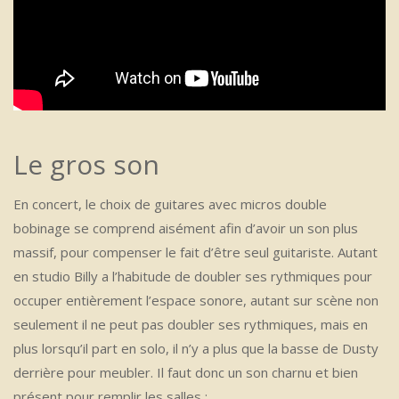
Le gros son
En concert, le choix de guitares avec micros double
bobinage se comprend aisément afin d’avoir un son plus
massif, pour compenser le fait d’être seul guitariste. Autant
en studio Billy a l’habitude de doubler ses rythmiques pour
occuper entièrement l’espace sonore, autant sur scène non
seulement il ne peut pas doubler ses rythmiques, mais en
plus lorsqu’il part en solo, il n’y a plus que la basse de Dusty
derrière pour meubler. Il faut donc un son charnu et bien
présent pour remplir les salles :