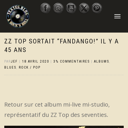
DÉPLIER
LA
NAVIGATI
ZZ TOP SORTAIT “FANDANGO!” IL Y A
45 ANS
PAR
JEF
|
18 AVRIL 2020
|
3% COMMENTAIRES
|
ALBUMS
,
BLUES
,
ROCK / POP
Retour sur cet album mi-live mi-studio,
représentatif du ZZ Top des seventies.