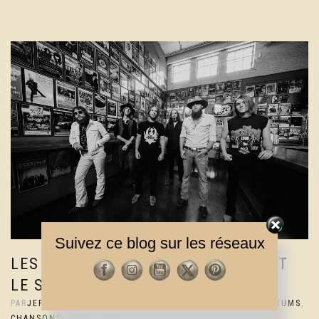
Suivez ce blog sur les réseaux
LES WHISKEY MYERS MODERNISENT
LE SOUTHERN ROCK
PAR
JEF
|
5 MARS 2022
|
2% COMMENTAIRES
|
ACTUS
,
ALBUMS
,
CHANSONS
,
ROCK / POP