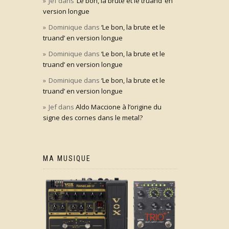
Jef
dans
‘Le bon, la brute et le truand’ en
version longue
Dominique
dans
‘Le bon, la brute et le
truand’ en version longue
Dominique
dans
‘Le bon, la brute et le
truand’ en version longue
Dominique
dans
‘Le bon, la brute et le
truand’ en version longue
Jef
dans
Aldo Maccione à l’origine du
signe des cornes dans le metal?
MA MUSIQUE