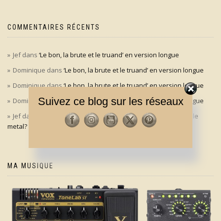
COMMENTAIRES RÉCENTS
Jef
dans
‘Le bon, la brute et le truand’ en version longue
Dominique
dans
‘Le bon, la brute et le truand’ en version longue
Dominique
dans
‘Le bon, la brute et le truand’ en version longue
Suivez ce blog sur les réseaux
Dominique
dans
‘Le bon, la brute et le truand’ en version longue
Jef
dans
Aldo Maccione à l’origine du signe des cornes dans le
metal?
MA MUSIQUE