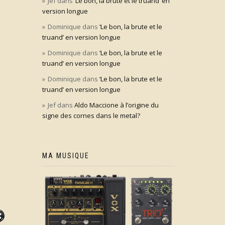
Jef
dans
‘Le bon, la brute et le truand’ en
version longue
Dominique
dans
‘Le bon, la brute et le
truand’ en version longue
Dominique
dans
‘Le bon, la brute et le
truand’ en version longue
Dominique
dans
‘Le bon, la brute et le
truand’ en version longue
Jef
dans
Aldo Maccione à l’origine du
signe des cornes dans le metal?
MA MUSIQUE