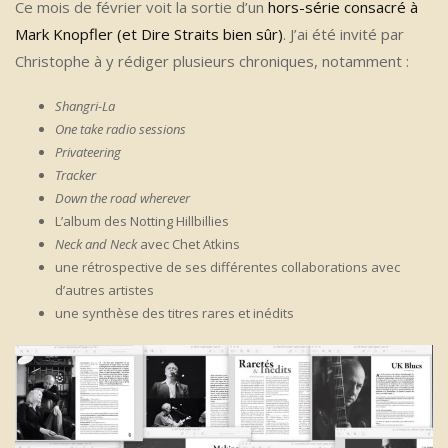
Ce mois de février voit la sortie d’un
hors-série consacré à
Mark Knopfler (et Dire Straits bien sûr)
. J’ai été invité par
Christophe à y rédiger plusieurs chroniques, notamment :
Shangri-La
One take radio sessions
Privateering
Tracker
Down the road wherever
L’album des Notting Hillbillies
Neck and Neck
avec Chet Atkins
une rétrospective de ses différentes collaborations avec
d’autres artistes
une synthèse des titres rares et inédits