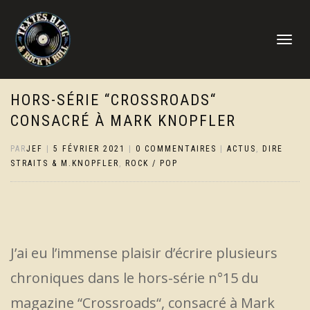
DÉPLIER
LA
NAVIGATI
HORS-SÉRIE “CROSSROADS“
CONSACRÉ À MARK KNOPFLER
PAR
JEF
|
5 FÉVRIER 2021
|
0 COMMENTAIRES
|
ACTUS
,
DIRE
STRAITS & M.KNOPFLER
,
ROCK / POP
J’ai eu l’immense plaisir d’écrire plusieurs
chroniques dans le hors-série n°15 du
magazine “Crossroads“, consacré à Mark