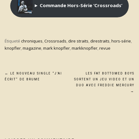
► Commande Hors-Série ‘Crossroads’
Étiqueté
chroniques
,
Crossroads
,
dire straits
,
direstraits
,
hors-série
,
knopfler
,
magazine
,
mark knopfler
,
markknopfler
,
revue
Navigation
←
LE NOUVEAU SINGLE “J’AI
LES FAT BOTTOMED BOYS
ÉCRIT“ DE BRUME
SORTENT UN JEU VIDEO ET UN
de
DUO AVEC FREDDIE MERCURY
→
l’article