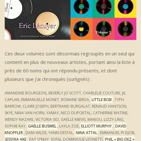
Ces deux volumes sont désormais regroupés en un seul qui
contient en plus de nouveaux artistes, portant ainsi la liste à
près de 60 noms qui ont répondu présents, et dont
plusieurs que j’ai chroniqués (surlignés) :
AMANDINE BOURGEOIS, BEVERLY JO SCOTT, CHARLELIE COUTURE, JIL
CAPLAN, EMMANUELLE MONET, ROMANE SERDA,
LITTLE BOB
, TYPH
BARROW, CLAIRE JOSEPH, BERTRAND BURGALAT, RENAUD HANTSON,
SKYE, NINA VAN HORN, YAMAY, NICO DUPORTAL, CATHERINE WATINE,
WENDY NAZARE, VICTORIA SIO, GAËLLE MIEVIS, MANOU, LIZZY LING,
SOPHIE KAY,
GAELLE BUSWEL
, LAYLA ZOE,
ELLIOTT MURPHY
,
DAVID
KNOPFLER
, DANI WILDE, YANN DESTAL,
NINA ATTAL
, EMMANUEL PI DJOB,
JESSYKA AKE
, PAT O’MAY, SOFAÏ, DOMINIQUE LEONETTI,
PHIL « BIG DEZ »