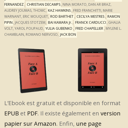
FERNANDEZ
,
CHRISTIAN DECAMPS
, NINA MORATO, DAN AR BRAZ,
AUDREY JOUMAS, THOMC,
KAZ HAWKINS
, FRED FRANCHITTI, MARIE
WARNANT, ERIC MOUQUET,
ROD BARTHET
,
CECILYA MESTRES
,
RAMON
PIPIN
, JACQUES STOTZEM,
BAI KAMARA Jr.
,
FRANCK CARDUCCI
, GHALIA
VOLT, YAROL POUPAUD,
YULIA GUBENKO
,
FRED CHAPELLIER
, MYLENE L.
CHAMBLAIN, ROMANO NERVOSO,
JACK BON
L’Ebook est gratuit et disponible en format
EPUB
et
PDF
. Il existe également en
version
papier sur Amazon
. Enfin,
une page