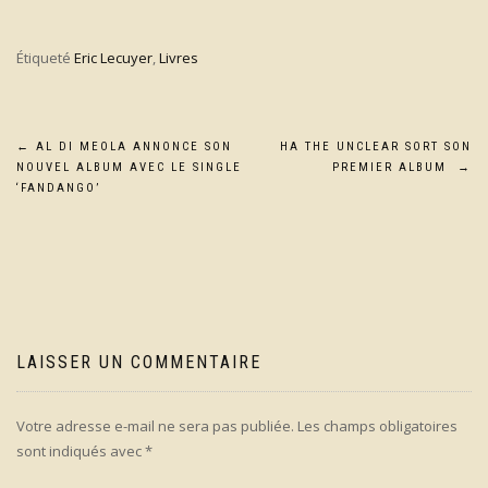
Étiqueté
Eric Lecuyer
,
Livres
Navigation
←
AL DI MEOLA ANNONCE SON
HA THE UNCLEAR SORT SON
NOUVEL ALBUM AVEC LE SINGLE
PREMIER ALBUM
→
de
‘FANDANGO’
l’article
LAISSER UN COMMENTAIRE
Votre adresse e-mail ne sera pas publiée.
Les champs obligatoires
sont indiqués avec
*