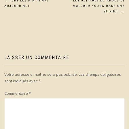
Navigation
←
TONY LEVIN A 75 ANS
LES GUITARES DE ANGUS ET
AUJOURD’HUI
MALCOLM YOUNG DANS UNE
de
VITRINE
→
l’article
LAISSER UN COMMENTAIRE
Votre adresse e-mail ne sera pas publiée.
Les champs obligatoires
sont indiqués avec
*
Commentaire
*