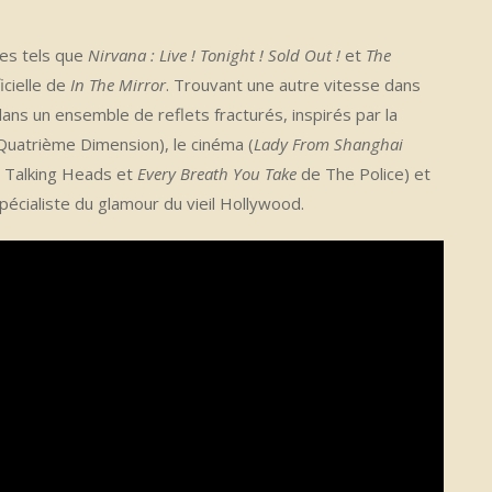
ues tels que
Nirvana : Live ! Tonight ! Sold Out !
et
The
icielle de
In The Mirror
. Trouvant une autre vitesse dans
dans un ensemble de reflets fracturés, inspirés par la
uatrième Dimension), le cinéma (
Lady From Shanghai
 Talking Heads et
Every Breath You Take
de The Police) et
écialiste du glamour du vieil Hollywood.