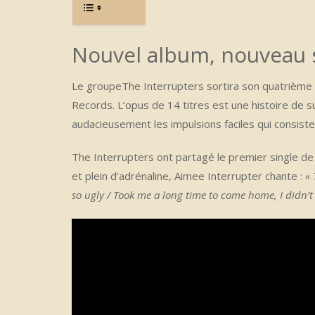
Nouvel album, nouveau 
Le groupeThe Interrupters sortira son quatrième
Records. L’opus de 14 titres est une histoire de su
audacieusement les impulsions faciles qui consist
The Interrupters ont partagé le premier single de
et plein d’adrénaline, Aimee Interrupter chante :
« 
so ugly / Took me a long time to come home, I didn’t