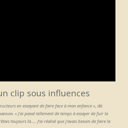
un clip sous influences
ructeurs en essayant de faire face à mon enfance »
, dit
chanson.
« J’ai passé tellement de temps à essayer de fuir la
tais toujours là….. J’ai réalisé que j’avais besoin de faire la