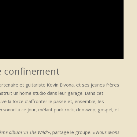
e confinement
rtenaire et guitariste Kevin Bivona, et ses jeunes frères
onstruit un home studio dans leur garage. Dans cet
é la force d’affronter le passé et, ensemble, les
rsonnel à ce jour, mêlant punk rock, doo-wop, gospel, et
ème album ‘In The Wild’»
, partage le groupe.
« Nous avons