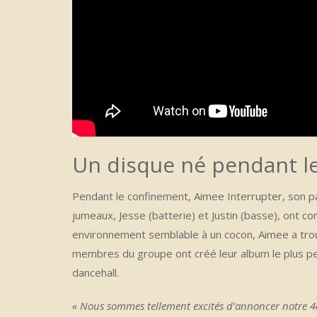
Un disque né pendant l
Pendant le confinement, Aimee Interrupter, son pa
jumeaux, Jesse (batterie) et Justin (basse), ont c
environnement semblable à un cocon, Aimee a trouv
membres du groupe ont créé leur album le plus pe
dancehall.
« Nous sommes tellement excités d’annoncer notre 4