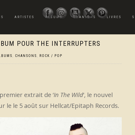
ES
ARTISTES
ALBUMS
CHANSONS
LIVRES
S
LBUM POUR THE INTERRUPTERS
LBUMS
,
CHANSONS
,
ROCK / POP
 premier extrait de ‘
In The Wild
‘, le nouvel
 le le 5 août sur Hellcat/Epitaph Records.