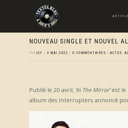
ARTICL
NOUVEAU SINGLE ET NOUVEL A
PAR
JEF
|
4 MAI 2022
|
0 COMMENTAIRES
|
ACTUS
,
A
Publié le 20 avril,
‘In The Mirror’
est le
album des Interrupters annoncé pour