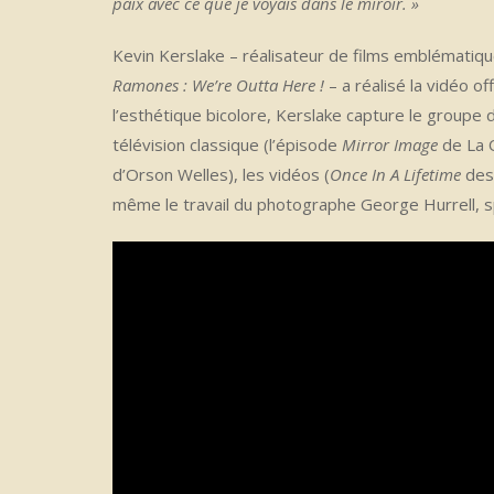
paix avec ce que je voyais dans le miroir. »
Kevin Kerslake – réalisateur de films emblématiq
Ramones : We’re Outta Here !
– a réalisé la vidéo off
l’esthétique bicolore, Kerslake capture le groupe 
télévision classique (l’épisode
Mirror Image
de La Q
d’Orson Welles), les vidéos (
Once In A Lifetime
des
même le travail du photographe George Hurrell, sp