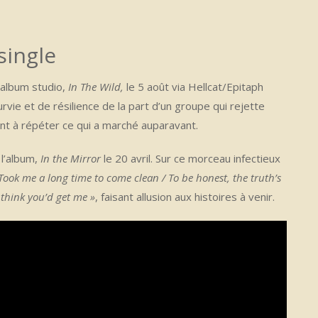
single
 album studio,
In The Wild,
le 5 août via Hellcat/Epitaph
rvie et de résilience de la part d’un groupe qui rejette
ent à répéter ce qui a marché auparavant.
 l’album,
In the Mirror
le 20 avril. Sur ce morceau infectieux
Took me a long time to come clean / To be honest, the truth’s
 think you’d get me »
, faisant allusion aux histoires à venir.