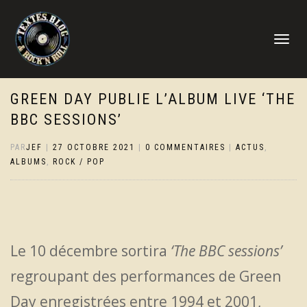
DÉPLIER
LA
NAVIGATI
GREEN DAY PUBLIE L’ALBUM LIVE ‘THE
BBC SESSIONS’
PAR
JEF
|
27 OCTOBRE 2021
|
0 COMMENTAIRES
|
ACTUS
,
ALBUMS
,
ROCK / POP
Le 10 décembre sortira
‘The BBC sessions’
regroupant des performances de Green
Day enregistrées entre 1994 et 2001,