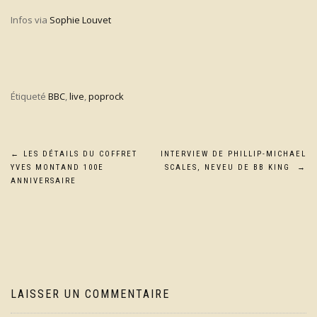
Infos via
Sophie Louvet
Étiqueté
BBC
,
live
,
poprock
Navigation
←
LES DÉTAILS DU COFFRET
INTERVIEW DE PHILLIP-MICHAEL
YVES MONTAND 100E
SCALES, NEVEU DE BB KING
→
de
ANNIVERSAIRE
l’article
LAISSER UN COMMENTAIRE