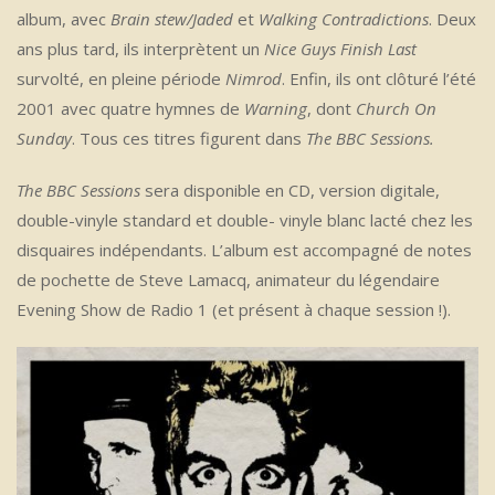
album, avec
Brain stew/Jaded
et
Walking Contradictions
. Deux
ans plus tard, ils interprètent un
Nice Guys Finish Last
survolté, en pleine période
Nimrod
. Enfin, ils ont clôturé l’été
2001 avec quatre hymnes de
Warning
, dont
Church On
Sunday
. Tous ces titres figurent dans
The BBC Sessions.
The BBC Sessions
sera disponible en CD, version digitale,
double-vinyle standard et double- vinyle blanc lacté chez les
disquaires indépendants. L’album est accompagné de notes
de pochette de Steve Lamacq, animateur du légendaire
Evening Show de Radio 1 (et présent à chaque session !).