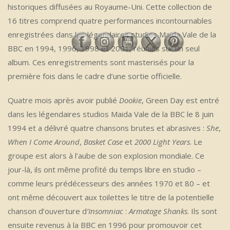
historiques diffusées au Royaume-Uni. Cette collection de
16 titres comprend quatre performances incontournables
enregistrées dans les légendaires studios Maida Vale de la
BBC en 1994, 1996, 1998 et 2001, réunies sur un seul
album. Ces enregistrements sont masterisés pour la
première fois dans le cadre d’une sortie officielle.
Quatre mois après avoir publié
Dookie
, Green Day est entré
dans les légendaires studios Maida Vale de la BBC le 8 juin
1994 et a délivré quatre chansons brutes et abrasives :
She
,
When I Come Around
,
Basket Case
et
2000 Light Years
. Le
groupe est alors à l’aube de son explosion mondiale. Ce
jour-là, ils ont même profité du temps libre en studio –
comme leurs prédécesseurs des années 1970 et 80 – et
ont même découvert aux toilettes le titre de la potentielle
chanson d’ouverture d
’Insomniac
:
Armatage Shanks
. Ils sont
ensuite revenus à la BBC en 1996 pour promouvoir cet