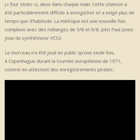
(« four sticks »), deux dans chaque main. Cette chanson a
été particulièrement difficile à enregistrer et a exigé plus de
temps que d’habitude. La métrique est une nouvelle fois
complexe avec des mélanges de 5/8 et 6/8. John Paul Jones
joue du synthétiseur VCS3.
Le morceau n’a été joué en public qu’une seule fois,
à Copenhague durant la tournée européenne de 1971,
comme en attestent des enregistrements pirates :