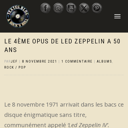
DÉPLIER
LA
NAVIGATI
LE 4ÈME OPUS DE LED ZEPPELIN A 50
ANS
PAR
JEF
|
8 NOVEMBRE 2021
|
1 COMMENTAIRE
|
ALBUMS
,
ROCK / POP
Le 8 novembre 1971 arrivait dans les bacs ce
disque énigmatique sans titre,
communément appelé
‘Led Zeppelin IV’
.