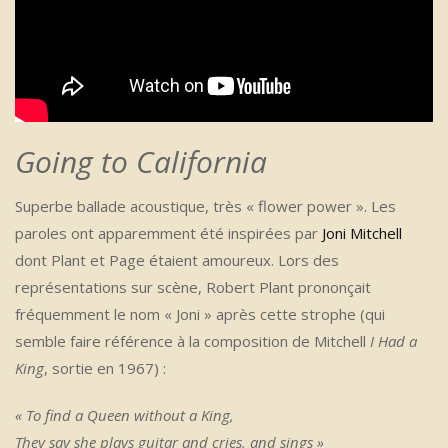
Going to California
Superbe ballade acoustique, très « flower power ». Les
paroles ont apparemment été inspirées par
Joni Mitchell
dont Plant et Page étaient amoureux. Lors des
représentations sur scène, Robert Plant prononçait
fréquemment le nom « Joni » après cette strophe (qui
semble faire référence à la composition de Mitchell
I Had a
King
, sortie en 1967) :
« To find a Queen without a King,
They say she plays guitar and cries, and sings »