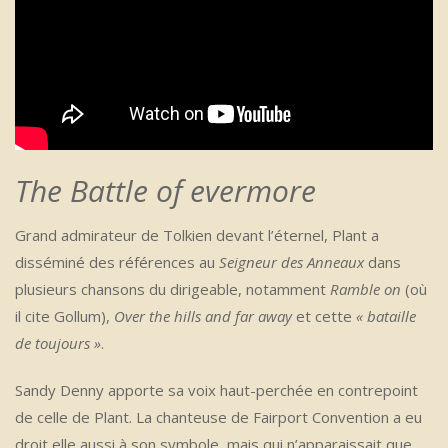
The Battle of evermore
Grand admirateur de Tolkien devant l’éternel, Plant a
disséminé des références au
Seigneur des Anneaux
dans
plusieurs chansons du dirigeable, notamment
Ramble on
(où
il cite Gollum),
Over the hills and far away
et cette
« bataille
de toujours »
.
Sandy Denny apporte sa voix haut-perchée en contrepoint
de celle de Plant. La chanteuse de Fairport Convention a eu
droit elle aussi à son symbole, mais qui n’apparaissait que