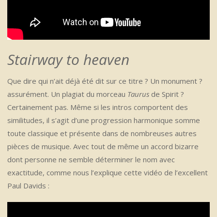
Stairway to heaven
Que dire qui n’ait déjà été dit sur ce titre ? Un monument ?
assurément. Un plagiat du morceau
Taurus
de Spirit ?
Certainement pas. Même si les intros comportent des
similitudes, il s’agit d’une progression harmonique somme
toute classique et présente dans de nombreuses autres
pièces de musique. Avec tout de même un accord bizarre
dont personne ne semble déterminer le nom avec
exactitude, comme nous l’explique cette vidéo de l’excellent
Paul Davids :