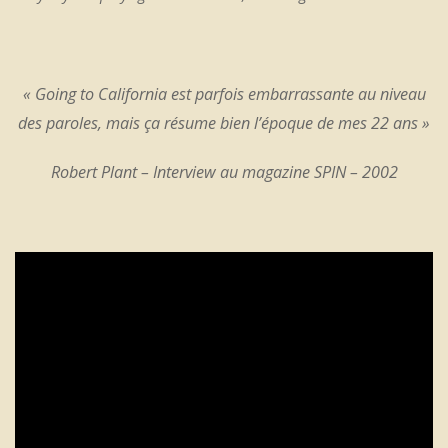
«
Going to California
est parfois embarrassante au niveau
des paroles, mais ça résume bien l’époque de mes 22 ans »
Robert Plant – Interview au magazine SPIN – 2002