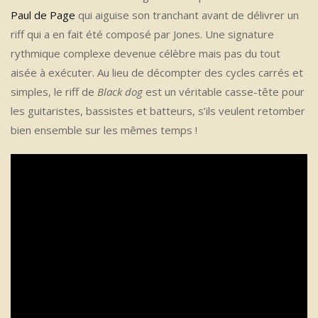
Paul de Page
qui aiguise son tranchant avant de délivrer un
riff qui a en fait été composé par Jones. Une signature
rythmique complexe devenue célèbre mais pas du tout
aisée à exécuter. Au lieu de décompter des cycles carrés et
simples, le riff de
Black dog
est un véritable casse-tête pour
les guitaristes, bassistes et batteurs, s’ils veulent retomber
bien ensemble sur les mêmes temps !