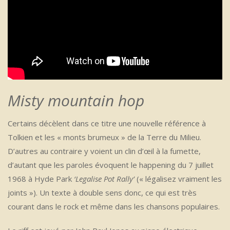
Misty mountain hop
Certains décèlent dans ce titre une nouvelle référence à
Tolkien et les « monts brumeux » de la Terre du Milieu.
D’autres au contraire y voient un clin d’œil à la fumette,
d’autant que les paroles évoquent le happening du 7 juillet
1968 à Hyde Park
‘Legalise Pot Rally’
(« légalisez vraiment les
joints »). Un texte à double sens donc, ce qui est très
courant dans le rock et même dans les chansons populaires.