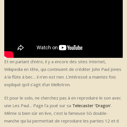
Et en parlant d’intro, il y a encore des sites Internet,
Wikipedia en tête, qui continuent de créditer John Paul Jones
à la flûte à bec… il n’en est rien. L’intéressé a maintes fois
expliqué qu’il s’agit d’un Mellotron.
Et pour le solo, ne cherchez pas à en reproduire le son avec
une Les Paul… Page l’a joué sur sa
Telecaster ‘Dragon’
.
Même si bien sûr en live, c’est la fameuse SG double-
manche qui lui permettait de reproduire les parties 12 et 6