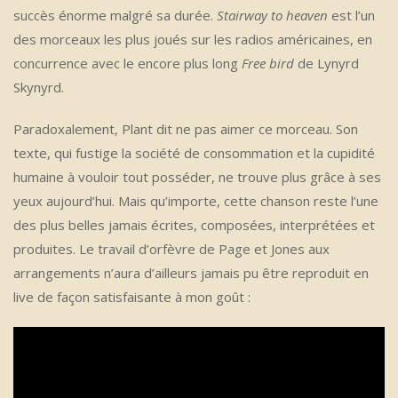
succès énorme malgré sa durée.
Stairway to heaven
est l’un
des morceaux les plus joués sur les radios américaines, en
concurrence avec le encore plus long
Free bird
de Lynyrd
Skynyrd.
Paradoxalement, Plant dit ne pas aimer ce morceau. Son
texte, qui fustige la société de consommation et la cupidité
humaine à vouloir tout posséder, ne trouve plus grâce à ses
yeux aujourd’hui. Mais qu’importe, cette chanson reste l’une
des plus belles jamais écrites, composées, interprétées et
produites. Le travail d’orfèvre de Page et Jones aux
arrangements n’aura d’ailleurs jamais pu être reproduit en
live de façon satisfaisante à mon goût :