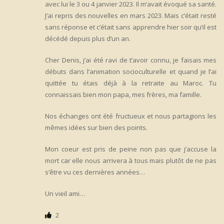
avec lui le 3 ou 4 janvier 2023. Il m’avait évoqué sa santé.
J’ai repris des nouvelles en mars 2023. Mais c’était resté
sans réponse et c’était sans apprendre hier soir qu’il est
décédé depuis plus d’un an.
Cher Denis, j’ai été ravi de t’avoir connu, je faisais mes
débuts dans l’animation socioculturelle et quand je l’ai
quittée tu étais déjà à la retraite au Maroc. Tu
connaissais bien mon papa, mes frères, ma famille.
Nos échanges ont été fructueux et nous partagions les
mêmes idées sur bien des points.
Mon coeur est pris de peine non pas que j’accuse la
mort car elle nous arrivera à tous mais plutôt de ne pas
s’être vu ces dernières années…
Un vieil ami…
2