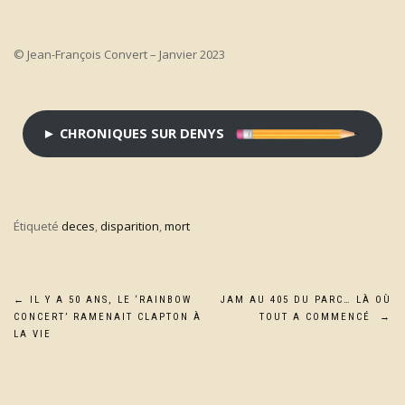
© Jean-François Convert – Janvier 2023
► CHRONIQUES SUR DENYS
Étiqueté
deces
,
disparition
,
mort
Navigation
←
IL Y A 50 ANS, LE ‘RAINBOW
JAM AU 405 DU PARC… LÀ OÙ
CONCERT’ RAMENAIT CLAPTON À
TOUT A COMMENCÉ
→
de
LA VIE
l’article