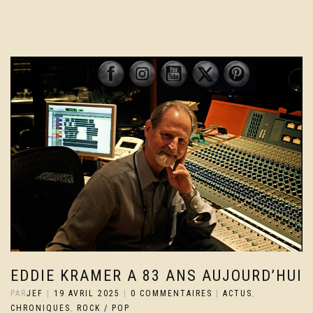
EDDIE KRAMER A 83 ANS AUJOURD’HUI
PAR
JEF
|
19 AVRIL 2025
|
0 COMMENTAIRES
|
ACTUS
,
CHRONIQUES
,
ROCK / POP