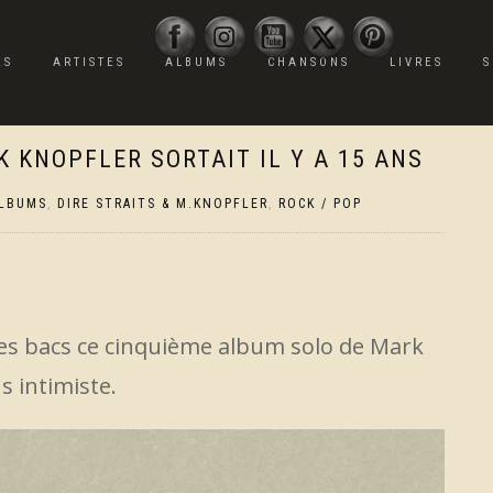
ES
ARTISTES
ALBUMS
CHANSONS
LIVRES
S
K KNOPFLER SORTAIT IL Y A 15 ANS
LBUMS
,
DIRE STRAITS & M.KNOPFLER
,
ROCK / POP
les bacs ce cinquième album solo de Mark
s intimiste.