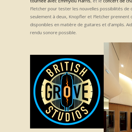
tournée avec Emmylou Harris
, et le
concert de ch
Fletcher pour tester les nouvelles possibilités de
seulement à deux, Knopfler et Fletcher prennent 
disponibles en matière de guitares et d’amplis. Aid
rendu sonore possible.