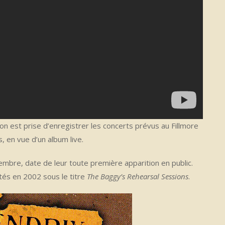
on est prise d’enregistrer les concerts prévus au Fillmore
s, en vue d’un album live.
embre, date de leur toute première apparition en public.
és en 2002 sous le titre
The Baggy’s Rehearsal Sessions
.