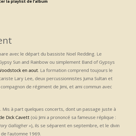
er la playlist de l’album
ent
épare avec le départ du bassiste Noel Redding. Le
e Gypsy Sun and Rainbow ou simplement Band of Gypsys
Woodstock en aout
. La formation comprend toujours le
itariste Lary Lee, deux percussionnistes Juma Sultan et
cien compagnon de régiment de Jimi, et ami commun avec
. Mis à part quelques concerts, dont un passage juste à
 de Dick Cavett
(où Jimi a prononcé sa fameuse réplique :
Rory Gallagher »
), ils se séparent en septembre, et le divin
 de l’automne 1969.