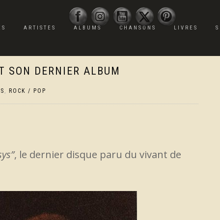
ES
ARTISTES
ALBUMS
CHANSONS
LIVRES
S
IT SON DERNIER ALBUM
MS
,
ROCK / POP
sys”
, le dernier disque paru du vivant de