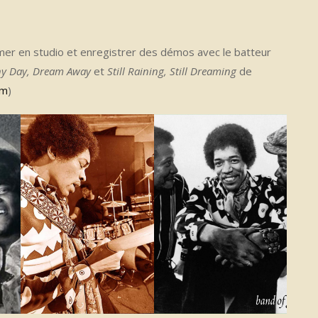
mmer en studio et enregistrer des démos avec le batteur
ny Day, Dream Away
et
Still Raining, Still Dreaming
de
um
)