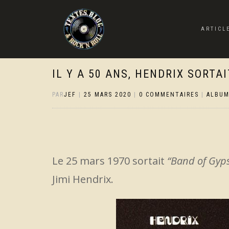
ARTICL
IL Y A 50 ANS, HENDRIX SORTA
PAR
JEF
|
25 MARS 2020
|
0 COMMENTAIRES
|
ALBU
Le 25 mars 1970 sortait
“Band of Gyp
Jimi Hendrix.