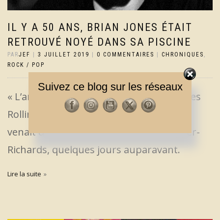
IL Y A 50 ANS, BRIAN JONES ÉTAIT
RETROUVÉ NOYÉ DANS SA PISCINE
PAR
JEF
|
3 JUILLET 2019
|
0 COMMENTAIRES
|
CHRONIQUES
,
ROCK / POP
Suivez ce blog sur les réseaux
« L’ange Blond », fondateur du groupe les
Rolling Stones (et leader à ses débuts),
venait d’être évincé par le tandem Jagger-
Richards, quelques jours auparavant.
Lire la suite