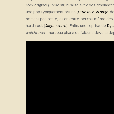
rock originel (
Come on
) rivalise avec des ambiance
une pop typiquement british (
Little miss strange
, d
ne sont pas reste, et on entre-perçoit même des 
hard-rock (
Slight return
). Enfin, une reprise de
Dyl
watchtower
, morceau phare de l’album, devenu de