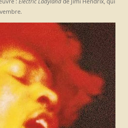
euvre :
Electric Ladyland
de Jimi Hendrix, qui
novembre.