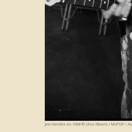
Jimi Hendrix en 1968 © Ulvis Alberts / MoPOP / Au