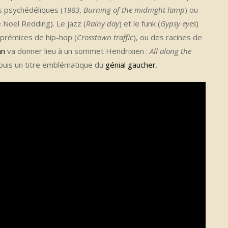
s psychédéliques (
1983
,
Burning of the midnight lamp
) ou
e Noel Redding). Le jazz (
Rainy day
) et le funk (
Gypsy eyes
)
prémices de hip-hop (
Crosstown traffic
), ou des racines de
an
va donner lieu à un sommet Hendrixien :
All along the
puis un titre emblématique du
génial gaucher
.