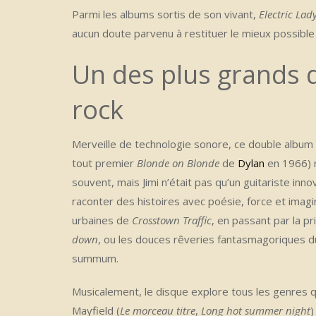
Parmi les albums sortis de son vivant,
Electric Lad
aucun doute parvenu à restituer le mieux possible 
Un des plus grands d
rock
Merveille de technologie sonore, ce double album 
tout premier
Blonde on Blonde
de
Dylan
en 1966) 
souvent, mais Jimi n’était pas qu’un guitariste inn
raconter des histoires avec poésie, force et imag
urbaines de
Crosstown Traffic
, en passant par la pr
down
, ou les douces rêveries fantasmagoriques d
summum.
Musicalement, le disque explore tous les genres qu’
Mayfield (
Le morceau titre
,
Long hot summer night
)