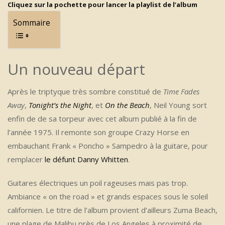
Cliquez sur la pochette pour lancer la playlist de l’album
Sommaire
Un nouveau départ
Après le triptyque très sombre constitué de
Time Fades
Away
,
Tonight’s the Night
, et
On the Beach
, Neil Young sort
enfin de de sa torpeur avec cet album publié à la fin de
l’année 1975. Il remonte son groupe Crazy Horse en
embauchant Frank « Poncho » Sampedro à la guitare, pour
remplacer
le défunt Danny Whitten
.
Guitares électriques un poil rageuses mais pas trop.
Ambiance « on the road » et grands espaces sous le soleil
californien. Le titre de l’album provient d’ailleurs Zuma Beach,
une plage de Malibu près de Los Angeles à proximité de