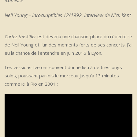
icônes.
»
Neil Young – Inrockuptibles 12/1992. Interview de Nick Kent
Cortez the killer
est devenu une chanson-phare du répertoire
de Neil Young et l’un des moments forts de ses concerts. J’ai
eu la chance de l’entendre en juin 2016 à Lyon.
Les versions live ont souvent donné lieu à de très longs
solos, poussant parfois le morceau jusqu’à 13 minutes
comme ici à Rio en 2001 :