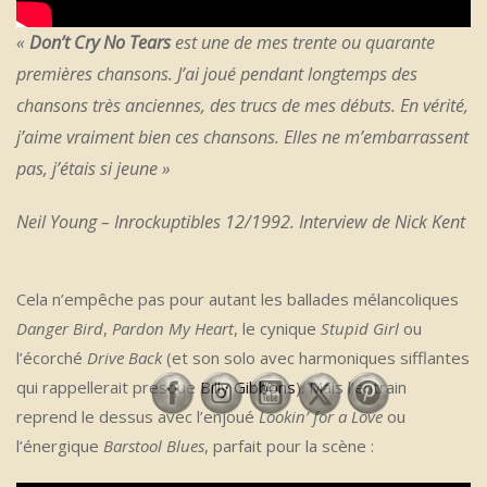
«
Don’t Cry No Tears
est une de mes trente ou quarante
premières chansons. J’ai joué pendant longtemps des
chansons très anciennes, des trucs de mes débuts. En vérité,
j’aime vraiment bien ces chansons. Elles ne m’embarrassent
pas, j’étais si jeune »
Neil Young – Inrockuptibles 12/1992. Interview de Nick Kent
Cela n’empêche pas pour autant les ballades mélancoliques
Danger Bird
,
Pardon My Heart
, le cynique
Stupid Girl
ou
l’écorché
Drive Back
(et son solo avec harmoniques sifflantes
qui rappellerait presque
Billy Gibbons
). Mais l’entrain
reprend le dessus avec l’enjoué
Lookin’ for a Love
ou
l’énergique
Barstool Blues
, parfait pour la scène :