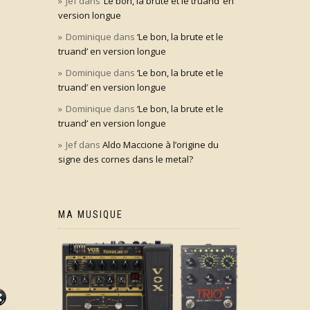
Jef
dans
‘Le bon, la brute et le truand’ en
version longue
Dominique
dans
‘Le bon, la brute et le
truand’ en version longue
Dominique
dans
‘Le bon, la brute et le
truand’ en version longue
Dominique
dans
‘Le bon, la brute et le
truand’ en version longue
Jef
dans
Aldo Maccione à l’origine du
signe des cornes dans le metal?
MA MUSIQUE