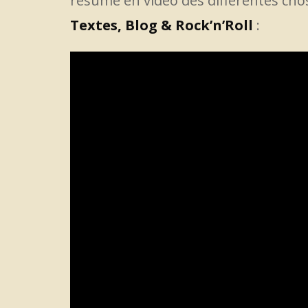
résumé en vidéo des différentes chos
Textes, Blog & Rock’n’Roll
: