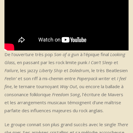
De l’ouverture très pop
Son of a gun
à l’épique final
Looking
Glass
, en passant par les rock limite punk
I Can’t Sleep
et
Failure
, les jazzy
Liberty Ship
et
Doledrum
, le très Beatlesien
Feelin’
et son riff à mi-chemin entre
Paperpack writer
et
I feel
fine
, le ternaire tournoyant
Way Out
, ou encore la ballade à
consonance folklorique
Freedom Song
, l’écriture de Mavers
et les arrangements musicaux témoignent d’une maîtrise
parfaite des influences majeures du rock anglais.
Le groupe connait son plus grand succès avec le single
There
she goes
. Ses arpèges cristallins et sa mélodie accrocheuse,