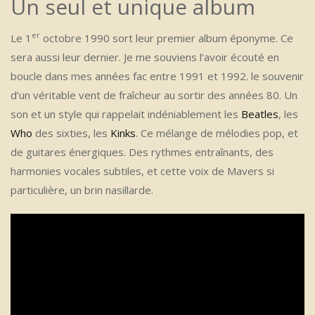
Un seul et unique album
er
Le 1
octobre 1990 sort leur premier album éponyme. Ce
sera aussi leur dernier. Je me souviens l’avoir écouté en
boucle dans mes années fac entre 1991 et 1992. le souvenir
d’un véritable vent de fraîcheur au sortir des années 80. Un
son et un style qui rappelait indéniablement les
Beatles
, les
Who
des sixties, les
Kinks
. Ce mélange de mélodies pop, et
de guitares énergiques. Des rythmes entraînants, des
harmonies vocales subtiles, et cette voix de Mavers si
particulière, un brin nasillarde.