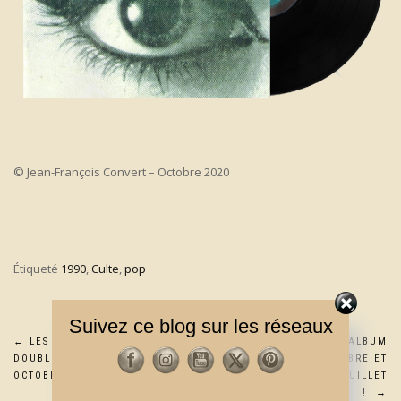
© Jean-François Convert – Octobre 2020
Étiqueté
1990
,
Culte
,
pop
Suivez ce blog sur les réseaux
Navigation
←
LES OGRES DE BARBACK :
IRON MAIDEN : NOUVEL ALBUM
DOUBLE ALBUM LIVE LE 30
LIVE LE 20 NOVEMBRE ET
de
OCTOBRE
CONCERT À PARIS LE 11 JUILLET
!
→