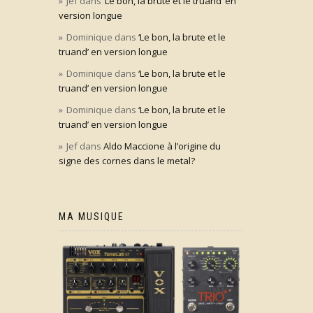
Jef
dans
‘Le bon, la brute et le truand’ en
version longue
Dominique
dans
‘Le bon, la brute et le
truand’ en version longue
Dominique
dans
‘Le bon, la brute et le
truand’ en version longue
Dominique
dans
‘Le bon, la brute et le
truand’ en version longue
Jef
dans
Aldo Maccione à l’origine du
signe des cornes dans le metal?
MA MUSIQUE