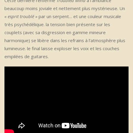
Cette dernière renferme
Troubled Mind
à l’ambiance
beaucoup moins joviale et nettement plus mystérieuse. Un
« esprit troublé »
par un serpent… et une couleur musicale
très psychédélique. la tension bien présente sur les
couplets (avec sa disgression en gamme mineure
harmonique) se libère dans les refrains à l’atmosphère plus
lumineuse. le final laisse exploser les voix et les couches
empilées de guitares.