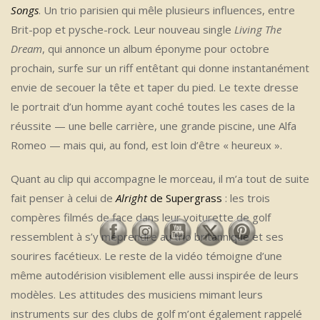
Songs
. Un trio parisien qui mêle plusieurs influences, entre
Brit-pop et pysche-rock. Leur nouveau single
Living The
Dream
, qui annonce un album éponyme pour octobre
prochain, surfe sur un riff entêtant qui donne instantanément
envie de secouer la tête et taper du pied. Le texte
dresse
le portrait d’un homme ayant coché toutes les cases de la
réussite — une belle carrière, une grande piscine, une Alfa
Romeo — mais qui, au fond, est loin d’être « heureux ».
Quant au clip qui accompagne le morceau, il m’a tout de suite
fait penser à celui de
Alright
de Supergrass
: les trois
compères filmés de face dans leur voiturette de golf
ressemblent à s’y méprendre au trio britannique et ses
sourires facétieux. Le reste de la vidéo témoigne d’une
même autodérision visiblement elle aussi inspirée de leurs
modèles. Les attitudes des musiciens mimant leurs
instruments sur des clubs de golf m’ont également rappelé