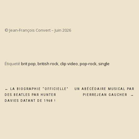
© Jean-François Convert – Juin 2026
Étiqueté
brit pop
,
british rock
,
clip video
,
pop-rock
,
single
Navigation
←
LA BIOGRAPHIE “OFFICIELLE”
UN ABÉCÉDAIRE MUSICAL PAR
DES BEATLES PAR HUNTER
PIERREJEAN GAUCHER
→
de
DAVIES DATANT DE 1968 !
l’article