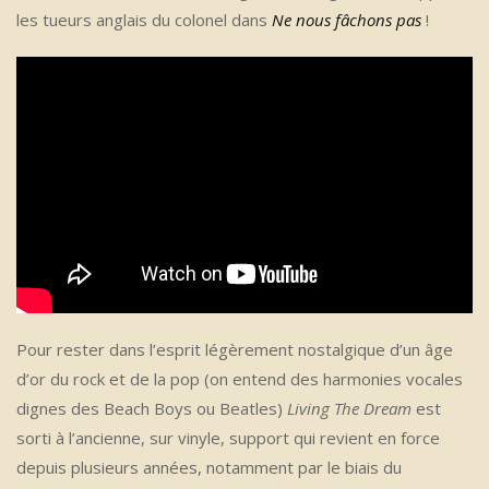
les tueurs anglais du colonel dans
Ne nous fâchons pas
!
Pour rester dans l’esprit légèrement nostalgique d’un âge
d’or du rock et de la pop (on entend des harmonies vocales
dignes des Beach Boys ou Beatles)
Living The Dream
est
sorti à l’ancienne, sur vinyle, support qui revient en force
depuis plusieurs années, notamment par le biais du