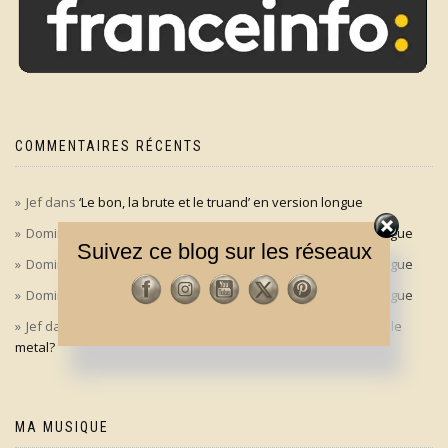
COMMENTAIRES RÉCENTS
Jef
dans
‘Le bon, la brute et le truand’ en version longue
Dominique
dans
‘Le bon, la brute et le truand’ en version longue
Suivez ce blog sur les réseaux
Dominique
dans
‘Le bon, la brute et le truand’ en version longue
Dominique
dans
‘Le bon, la brute et le truand’ en version longue
Jef
dans
Aldo Maccione à l’origine du signe des cornes dans le
metal?
MA MUSIQUE