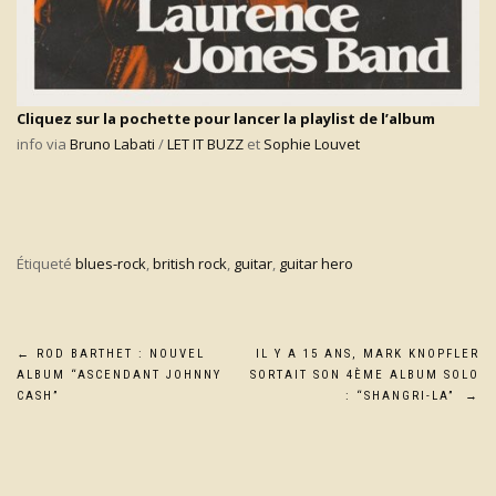
Cliquez sur la pochette pour lancer la playlist de l’album
info via
Bruno Labati
/
LET IT BUZZ
et
Sophie Louvet
Étiqueté
blues-rock
,
british rock
,
guitar
,
guitar hero
Navigation
←
ROD BARTHET : NOUVEL
IL Y A 15 ANS, MARK KNOPFLER
ALBUM “ASCENDANT JOHNNY
SORTAIT SON 4ÈME ALBUM SOLO
de
CASH”
: “SHANGRI-LA”
→
l’article