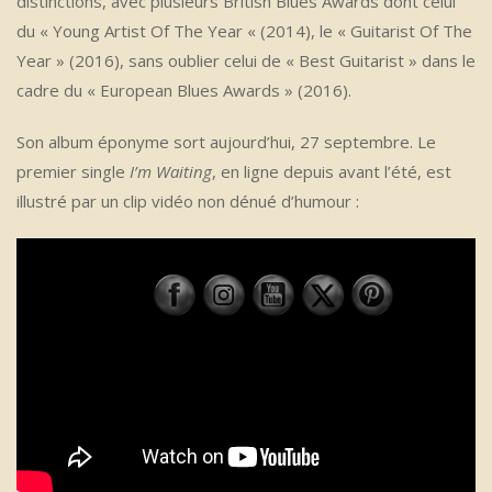
distinctions, avec plusieurs British Blues Awards dont celui
du « Young Artist Of The Year « (2014), le « Guitarist Of The
Year » (2016), sans oublier celui de « Best Guitarist » dans le
cadre du « European Blues Awards » (2016).
Son album éponyme sort aujourd’hui, 27 septembre. Le
premier single
I’m Waiting
, en ligne depuis avant l’été, est
illustré par un clip vidéo non dénué d’humour :