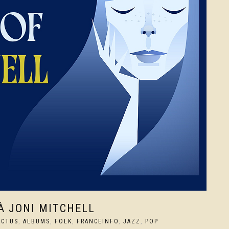
 JONI MITCHELL
ACTUS
,
ALBUMS
,
FOLK
,
FRANCEINFO
,
JAZZ
,
POP