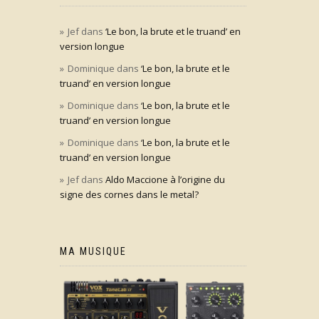
Jef
dans
‘Le bon, la brute et le truand’ en
version longue
Dominique
dans
‘Le bon, la brute et le
truand’ en version longue
Dominique
dans
‘Le bon, la brute et le
truand’ en version longue
Dominique
dans
‘Le bon, la brute et le
truand’ en version longue
Jef
dans
Aldo Maccione à l’origine du
signe des cornes dans le metal?
MA MUSIQUE