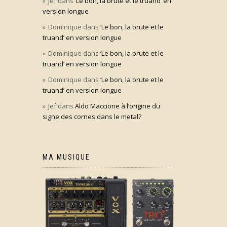
Jef
dans
‘Le bon, la brute et le truand’ en
version longue
Dominique
dans
‘Le bon, la brute et le
truand’ en version longue
Dominique
dans
‘Le bon, la brute et le
truand’ en version longue
Dominique
dans
‘Le bon, la brute et le
truand’ en version longue
Jef
dans
Aldo Maccione à l’origine du
signe des cornes dans le metal?
MA MUSIQUE