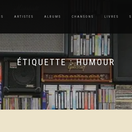
ES
ARTISTES
ALBUMS
CHANSONS
LIVRES
S
ÉTIQUETTE :
HUMOUR