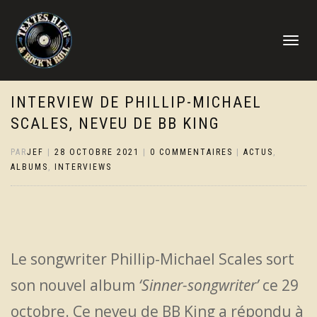
DÉPLIER
LA
NAVIGATI
INTERVIEW DE PHILLIP-MICHAEL
SCALES, NEVEU DE BB KING
PAR
JEF
|
28 OCTOBRE 2021
|
0 COMMENTAIRES
|
ACTUS
,
ALBUMS
,
INTERVIEWS
Le songwriter Phillip-Michael Scales sort
son nouvel album
‘Sinner-songwriter’
ce 29
octobre. Ce neveu de BB King a répondu à