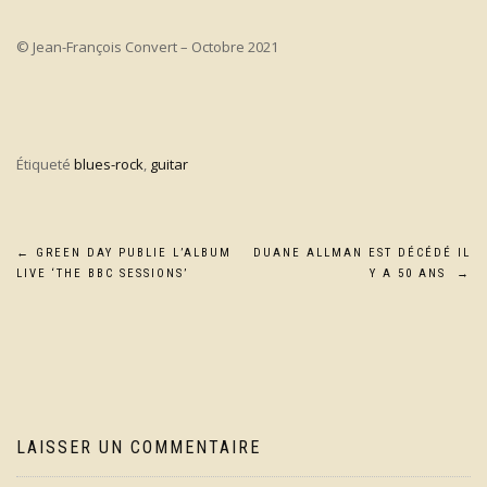
© Jean-François Convert – Octobre 2021
Étiqueté
blues-rock
,
guitar
Navigation
←
GREEN DAY PUBLIE L’ALBUM
DUANE ALLMAN EST DÉCÉDÉ IL
LIVE ‘THE BBC SESSIONS’
Y A 50 ANS
→
de
l’article
LAISSER UN COMMENTAIRE