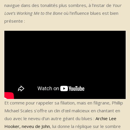
navigue dans des tonalités plus sombres, à l’instar de
Your
Love’s Working Me to the Bone
où l’influence blues est bien
présente :
Et comme pour rappeler sa filiation, mais en filigrane, Phillip
Michael Scales s’offre un clin d’œil malicieux en chantant en
duo avec le neveu d’un autre géant du blues :
Archie Lee
Hooker, neveu de John
, lui donne la réplique sur le sombre