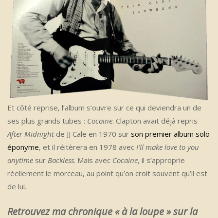
Et côté reprise, l’album s’ouvre sur ce qui deviendra un de
ses plus grands tubes :
Cocaine
. Clapton avait déjà repris
After Midnight
de JJ Cale en 1970 sur
son premier album solo
éponyme
, et il réitèrera en 1978 avec
I’ll make love to you
anytime
sur
Backless
. Mais avec
Cocaine
, il s’approprie
réellement le morceau, au point qu’on croit souvent qu’il est
de lui.
Retrouvez ma chronique « à la loupe » sur la