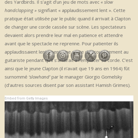
des Yardbirds. Il s’agit d’un jeu de mots avec
« slow
handclapping »
signifiant « applaudissement lent ». Cette
pratique était utilisée par le public quand il arrivait à Clapton
de changer une corde cassée sur scène. Les spectateurs
devaient alors prendre leur mal en patience et attendre
avant que le spectacle ne reprenne. Pour patienter ils
applaudissaient lentement, une sorte d’encouragement au
guitariste pendant qu’il s’affairait à remplacer sa corde. C’est
ainsi que le jeune Clapton (il n’avait que 19 ans en 1964) fût
surnommé
‘slowhand’
par le manager Giorgio Gomelsky
(d’autres sources disent par son assistant Hamish Grimes).
Embed from Getty Images