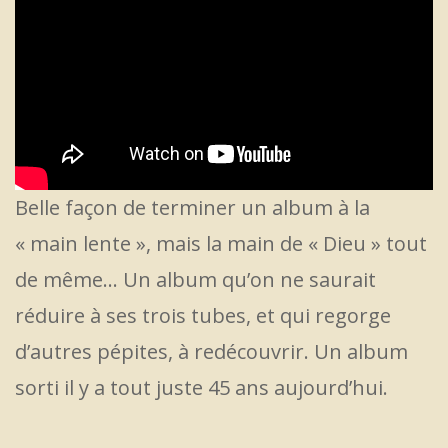
Belle façon de terminer un album à la
« main lente », mais la main de « Dieu » tout
de même… Un album qu’on ne saurait
réduire à ses trois tubes, et qui regorge
d’autres pépites, à redécouvrir. Un album
sorti il y a tout juste 45 ans aujourd’hui.