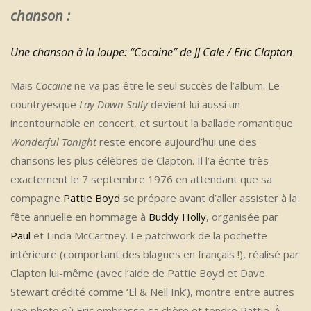
chanson :
Une chanson à la loupe: “Cocaine” de JJ Cale / Eric Clapton
Mais
Cocaine
ne va pas être le seul succès de l’album. Le
countryesque
Lay Down Sally
devient lui aussi un
incontournable en concert, et surtout la ballade romantique
Wonderful Tonight
reste encore aujourd’hui une des
chansons les plus célèbres de Clapton. Il l’a écrite très
exactement le 7 septembre 1976 en attendant que sa
compagne
Pattie Boyd
se prépare avant d’aller assister à la
fête annuelle en hommage à
Buddy Holly
, organisée par
Paul
et Linda McCartney. Le patchwork de la pochette
intérieure (comportant des blagues en français !), réalisé par
Clapton lui-même (avec l’aide de Pattie Boyd et Dave
Stewart crédité comme ‘El & Nell Ink’), montre entre autres
une photo où Eric embrasse sa chère et tendre Pattie. À