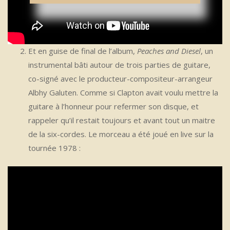
Et en guise de final de l’album,
Peaches and Diesel
, un
instrumental bâti autour de trois parties de guitare,
co-signé avec le producteur-compositeur-arrangeur
Albhy Galuten. Comme si Clapton avait voulu mettre la
guitare à l’honneur pour refermer son disque, et
rappeler qu’il restait toujours et avant tout un maitre
de la six-cordes. Le morceau a été joué en live sur la
tournée 1978 :