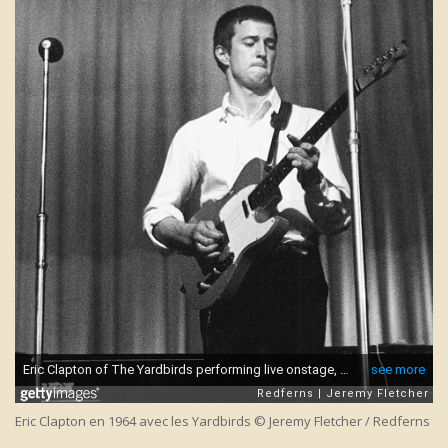
Eric Clapton en 1964 avec les Yardbirds © Jeremy Fletcher / Redferns