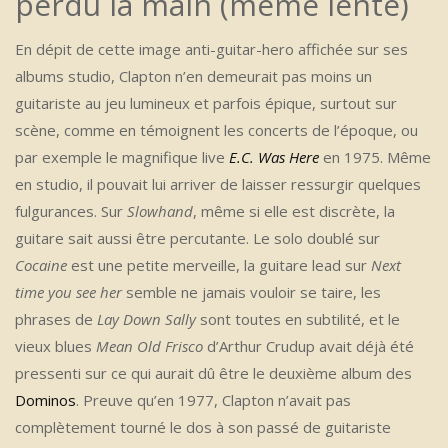
perdu la main (même lente)
En dépit de cette image anti-guitar-hero affichée sur ses
albums studio, Clapton n’en demeurait pas moins un
guitariste au jeu lumineux et parfois épique, surtout sur
scène, comme en témoignent les concerts de l’époque, ou
par exemple le magnifique live
E.C. Was Here
en 1975. Même
en studio, il pouvait lui arriver de laisser ressurgir quelques
fulgurances. Sur
Slowhand
, même si elle est discrète, la
guitare sait aussi être percutante. Le solo doublé sur
Cocaine
est une petite merveille, la guitare lead sur
Next
time you see her
semble ne jamais vouloir se taire, les
phrases de
Lay Down Sally
sont toutes en subtilité, et le
vieux blues
Mean Old Frisco
d’Arthur Crudup avait déjà été
pressenti sur ce qui aurait dû être le deuxième album des
Dominos
. Preuve qu’en 1977, Clapton n’avait pas
complètement tourné le dos à son passé de guitariste