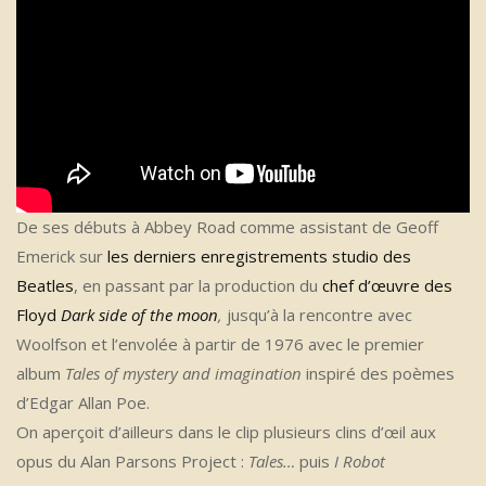
De ses débuts à Abbey Road comme assistant de Geoff
Emerick sur
les derniers enregistrements studio des
Beatles
, en passant par la production du
chef d’œuvre des
Floyd
Dark side of the moon
,
jusqu’à la rencontre avec
Woolfson et l’envolée à partir de 1976 avec le premier
album
Tales of mystery and imagination
inspiré des poèmes
d’Edgar Allan Poe.
On aperçoit d’ailleurs dans le clip plusieurs clins d’œil aux
opus du Alan Parsons Project :
Tales…
puis
I Robot