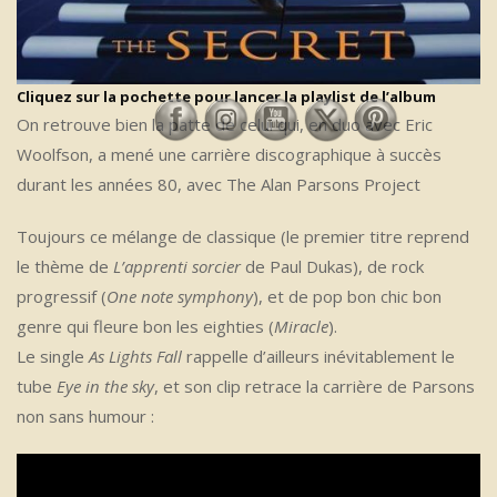
Cliquez sur la pochette pour lancer la playlist de l’album
On retrouve bien la patte de celui qui, en duo avec Eric
Woolfson, a mené une carrière discographique à succès
durant les années 80, avec The Alan Parsons Project
Toujours ce mélange de classique (le premier titre reprend
le thème de
L’apprenti sorcier
de Paul Dukas), de rock
progressif (
One note symphony
), et de pop bon chic bon
genre qui fleure bon les eighties (
Miracle
).
Le single
As Lights Fall
rappelle d’ailleurs inévitablement le
tube
Eye in the sky
, et son clip retrace la carrière de Parsons
non sans humour :