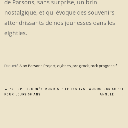
de Parsons, sans surprise, un brin
nostalgique, et qui évoque des souvenirs
attendrissants de nos jeunesses dans les
eighties.
Étiqueté
Alan Parsons Project
,
eighties
,
prog rock
,
rock progressif
Navigation
←
ZZ TOP : TOURNÉE MONDIALE
LE FESTIVAL WOODSTOCK 50 EST
POUR LEURS 50 ANS
ANNULÉ !
→
de
l’article