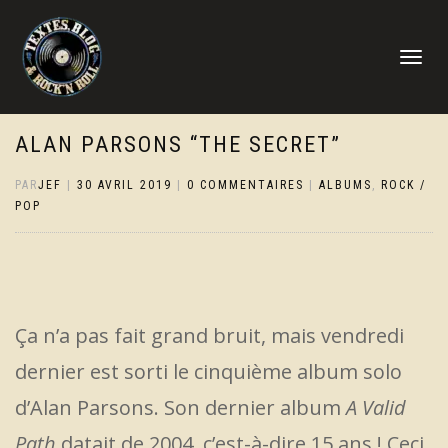
DÉPLIER
LA
NAVIGATI
ALAN PARSONS “THE SECRET”
PAR
JEF
|
30 AVRIL 2019
|
0 COMMENTAIRES
|
ALBUMS
,
ROCK /
POP
Ça n’a pas fait grand bruit, mais vendredi
dernier est sorti le cinquième album solo
d’Alan Parsons. Son dernier album
A Valid
Path
datait de 2004, c’est-à-dire 15 ans ! Ceci