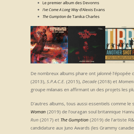
Le premier album des Devonns
I’ve Come A Long Way
d’Alexis Evans
The Gumption
de Tanika Charles
De nombreux albums phare ont jalonné l’épopée 
(2013),
S.P.A.C.E.
(2015),
Decade
(2018) et
Momen
groupe milanais en affirmant un des projets les plu
D’autres albums, tous aussi essentiels comme le
Woman
(2019) de l’ouragan soul britannique Han
Run
(2017) et
The Gumption
(2019) de l’artiste R
candidature aux Juno Awards (les Grammy canadiens