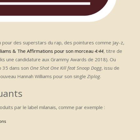
on pour des superstars du rap, des pointures comme Jay-z,
liams & The Affirmations pour son morceau
4:44
, titre de
icks une candidature aux Grammy Awards de 2018). Ou
o 35 dans son
One Shot One Kill feat Snoop Dogg
, issu de
 nouveau Hannah Williams pour son single
Ziplog
.
uants
roduits par le label milanais, comme par exemple :
ions