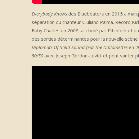
Everybody Knows
des Bluebeaters en 2015 a marqué
séparation du chanteur Giuliano Palma. Record Ki
Baby Charles en 2008, acclamé par Pitchfork et par
des sorties déterminantes pour la nouvelle scè
Diplomats Of Solid Sound feat The Diplomettes
en 20
50/50
avec Joseph Gordon-Levitt et peut vanter plu