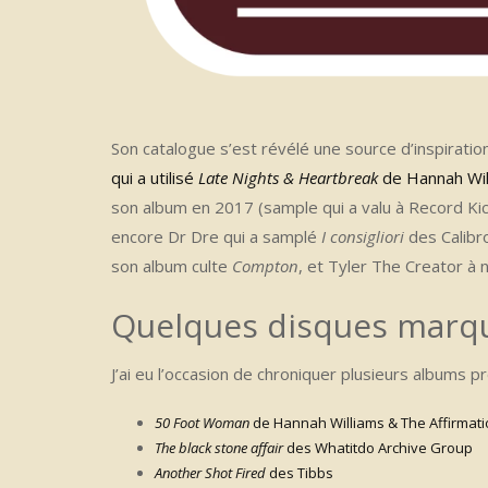
Son catalogue s’est révélé une source d’inspirati
qui a utilisé
Late Nights & Heartbreak
de Hannah Wil
son album en 2017 (sample qui a valu à Record K
encore Dr Dre qui a samplé
I consigliori
des Calibr
son album culte
Compton
, et Tyler The Creator à
Quelques disques marq
J’ai eu l’occasion de chroniquer plusieurs albums p
50 Foot Woman
de Hannah Williams & The Affirmat
The black stone affair
des Whatitdo Archive Group
Another Shot Fired
des Tibbs