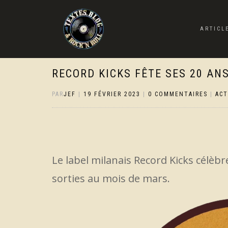
ARTICL
RECORD KICKS FÊTE SES 20 AN
PAR
JEF
|
19 FÉVRIER 2023
|
0 COMMENTAIRES
|
AC
Le label milanais Record Kicks célèbr
sorties au mois de mars.