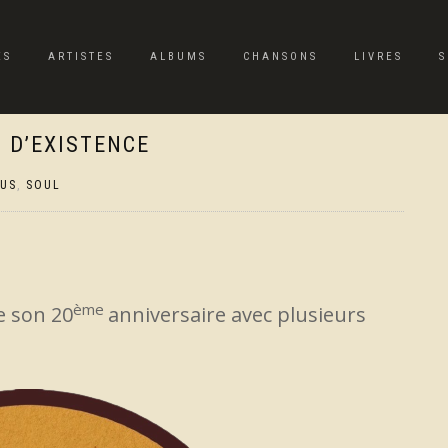
ES
ARTISTES
ALBUMS
CHANSONS
LIVRES
S
S D’EXISTENCE
TUS
,
SOUL
ème
e son 20
anniversaire avec plusieurs