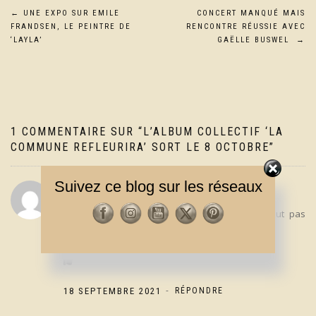
Navigation
←
UNE EXPO SUR EMILE
CONCERT MANQUÉ MAIS
FRANDSEN, LE PEINTRE DE
RENCONTRE RÉUSSIE AVEC
de
‘LAYLA’
GAËLLE BUSWEL
→
l’article
1 COMMENTAIRE SUR “
L’ALBUM COLLECTIF ‘LA
COMMUNE REFLEURIRA’ SORT LE 8 OCTOBRE
”
Suivez ce blog sur les réseaux
PEYRON ROLAND
super a diffuser dans notre monde qui ne veut pas
bouger
-
18 SEPTEMBRE 2021
RÉPONDRE