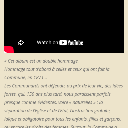
« Cet album est un double hommage.
Hommage tout d’abord à celles et ceux qui ont fait la
Commune, en 1871…
Les Communards ont défendu, au prix de leur vie, des idées
fortes, qui, 150 ans plus tard, nous paraissent parfois
presque comme évidentes, voire « naturelles » : la
séparation de l’Eglise et de l’Etat, l’instruction gratuite,
laïque et obligatoire pour tous les enfants, filles et garçons,
ou encore les droits des femmes. Surtout, la Commune a