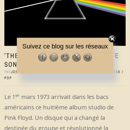
Suivez ce blog sur les réseaux
‘THE DARK SIDE OF THE MOON’ FÊTE
SON DEMI-SIÈCLE
PAR
JEF
|
1 MARS 2023
|
2% COMMENTAIRES
|
ALBUMS
,
ROCK /
POP
er
Le 1
mars 1973 arrivait dans les bacs
américains ce huitième album studio de
Pink Floyd. Un disque qui a changé la
destinée du groupe et révolutionné la