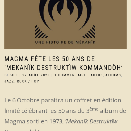
MAGMA FÊTE LES 50 ANS DE
‘MEKANÏK DESTRUKTÏW KOMMANDÖH’
PAR
JEF
|
22 AOÛT 2023
|
1 COMMENTAIRE
|
ACTUS
,
ALBUMS
,
JAZZ
,
ROCK / POP
Le 6 Octobre paraitra un coffret en édition
ème
limité célébrant les 50 ans du 3
album de
Magma sorti en 1973,
‘Mekanïk Destruktïw