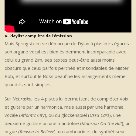
► Playlist complète de l’émission
Mais Springsteen se démarque de Dylan à plusieurs égards :
son organe vocal est bien évidemment incomparable avec
celui du grand Zim, ses textes peut-être aussi moins
obscurs que ceux parfois perchés et insondables de Mister
Bob, et surtout le Boss peaufine les arrangements même
quand ils sont simples.
Sur
Nebraska
, les 4 pistes lui permettent de compléter voix
et guitare par un harmonica, mais aussi par une harmonie
vocale (
Atlantic City
), ou du glockenspiel (
Used Cars
), une
deuxième guitare ou une mandoline (
Mansion On the Hill
), un
orgue (
Reason to Believe
), un tambourin et du synthétiseur