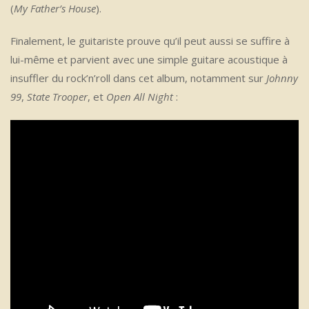
(
My Father’s House
).
Finalement, le guitariste prouve qu’il peut aussi se suffire à
lui-même et parvient avec une simple guitare acoustique à
insuffler du rock’n’roll dans cet album, notamment sur
Johnny
99
,
State Trooper
, et
Open All Night
: