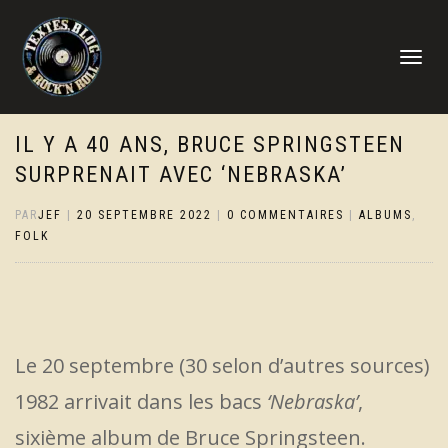
DÉPLIER
LA
NAVIGATI
IL Y A 40 ANS, BRUCE SPRINGSTEEN
SURPRENAIT AVEC ‘NEBRASKA’
PAR
JEF
|
20 SEPTEMBRE 2022
|
0 COMMENTAIRES
|
ALBUMS
,
FOLK
Le 20 septembre (30 selon d’autres sources)
1982 arrivait dans les bacs
‘Nebraska’
,
sixième album de Bruce Springsteen.