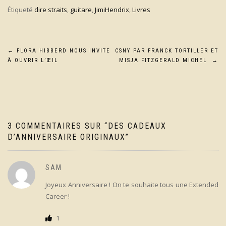
Étiqueté
dire straits
,
guitare
,
JimiHendrix
,
Livres
Navigation
←
FLORA HIBBERD NOUS INVITE
CSNY PAR FRANCK TORTILLER ET
À OUVRIR L’ŒIL
MISJA FITZGERALD MICHEL
→
de
l’article
3 COMMENTAIRES SUR “
DES CADEAUX
D’ANNIVERSAIRE ORIGINAUX
”
SAM
Joyeux Anniversaire ! On te souhaite tous une Extended
Career !
1