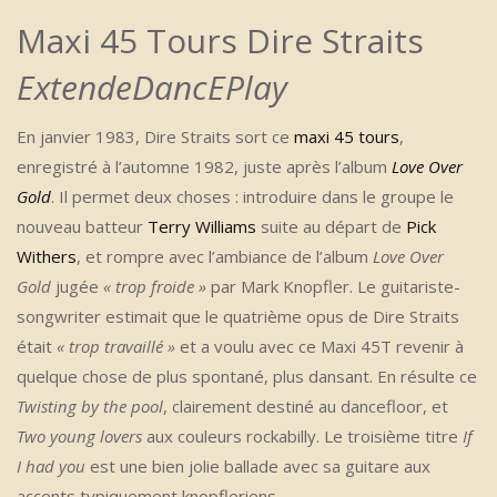
Maxi 45 Tours Dire Straits
ExtendeDancEPlay
En janvier 1983, Dire Straits sort ce
maxi 45 tours
,
enregistré à l’automne 1982, juste après l’album
Love Over
Gold
. Il permet deux choses : introduire dans le groupe le
nouveau batteur
Terry Williams
suite au départ de
Pick
Withers
, et rompre avec l’ambiance de l’album
Love Over
Gold
jugée
« trop froide »
par Mark Knopfler. Le guitariste-
songwriter estimait que le quatrième opus de Dire Straits
était
« trop travaillé »
et a voulu avec ce Maxi 45T revenir à
quelque chose de plus spontané, plus dansant. En résulte ce
Twisting by the pool
, clairement destiné au dancefloor, et
Two young lovers
aux couleurs rockabilly. Le troisième titre
If
I had you
est une bien jolie ballade avec sa guitare aux
accents typiquement knopfleriens.