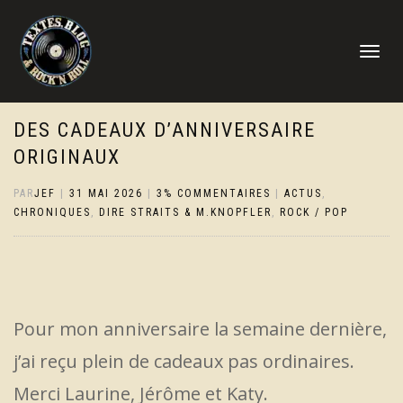
DÉPLIER
LA
NAVIGATI
DES CADEAUX D’ANNIVERSAIRE
ORIGINAUX
PAR
JEF
|
31 MAI 2026
|
3% COMMENTAIRES
|
ACTUS
,
CHRONIQUES
,
DIRE STRAITS & M.KNOPFLER
,
ROCK / POP
Pour mon anniversaire la semaine dernière,
j’ai reçu plein de cadeaux pas ordinaires.
Merci Laurine, Jérôme et Katy.