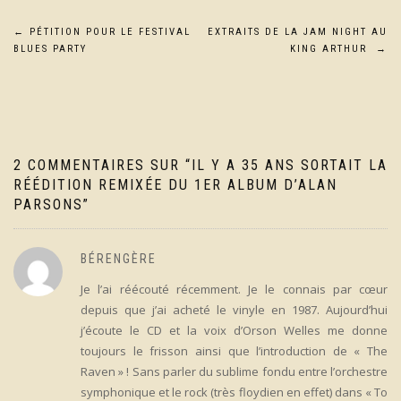
Navigation
←
PÉTITION POUR LE FESTIVAL
EXTRAITS DE LA JAM NIGHT AU
BLUES PARTY
KING ARTHUR
→
de
l’article
2 COMMENTAIRES SUR “
IL Y A 35 ANS SORTAIT LA
RÉÉDITION REMIXÉE DU 1ER ALBUM D’ALAN
PARSONS
”
BÉRENGÈRE
Je l’ai réécouté récemment. Je le connais par cœur
depuis que j’ai acheté le vinyle en 1987. Aujourd’hui
j’écoute le CD et la voix d’Orson Welles me donne
toujours le frisson ainsi que l’introduction de « The
Raven » ! Sans parler du sublime fondu entre l’orchestre
symphonique et le rock (très floydien en effet) dans « To