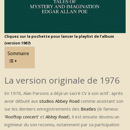
Cliquez sur la pochette pour lancer la playlist de l’album
(version 1987)
Sommaire
La version originale de 1976
En 1976, Alan Parsons a déjà un sacré CV à son actif : après
avoir débuté aux
studios Abbey Road
comme assistant son
sur les derniers enregistrements des
Beatles
(le fameux
‘Rooftop concert’
et
Abbey Road
), il est ensuite devenu un
ingénieur du son reconnu, notamment par sa participation