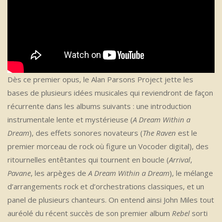
Dès ce premier opus, le Alan Parsons Project jette les
bases de plusieurs idées musicales qui reviendront de façon
récurrente dans les albums suivants : une introduction
instrumentale lente et mystérieuse (
A Dream Within a
Dream
), des effets sonores novateurs (
The Raven
est le
premier morceau de rock où figure un Vocoder digital), des
ritournelles entêtantes qui tournent en boucle (
Arrival
,
Pavane
, les arpèges de
A Dream Within a Dream
), le mélange
d’arrangements rock et d’orchestrations classiques, et un
panel de plusieurs chanteurs. On entend ainsi John Miles tout
auréolé du récent succès de son premier album
Rebel
sorti