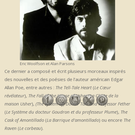
Eric Woolfson et Alan Parsons
Ce dernier a composé et écrit plusieurs morceaux inspirés
des nouvelles et des poésies de l’auteur américain Edgar
Allan Poe, entre autres :
The Tell-Tale Heart
(
Le Cœur
révélateur
),
The Fall of the House of Usher
(
La Chute de la
maison Usher
),
(The system of) Doctor Tarr and Professor Fether
(
Le Système du docteur Goudron et du professeur Plume
),
The
Cask of Amontillado
(
La Barrique d’amontillado
) ou encore
The
Raven
(
Le corbeau
).