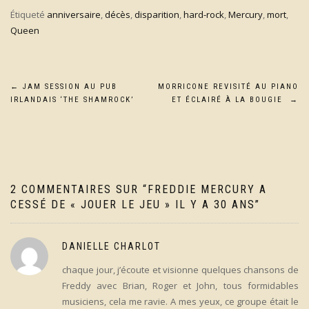
Étiqueté
anniversaire
,
décès
,
disparition
,
hard-rock
,
Mercury
,
mort
,
Queen
Navigation
←
JAM SESSION AU PUB
MORRICONE REVISITÉ AU PIANO
IRLANDAIS ‘THE SHAMROCK’
ET ÉCLAIRÉ À LA BOUGIE
→
de
l’article
2 COMMENTAIRES SUR “
FREDDIE MERCURY A
CESSÉ DE « JOUER LE JEU » IL Y A 30 ANS
”
DANIELLE CHARLOT
chaque jour, j’écoute et visionne quelques chansons de
Freddy avec Brian, Roger et John, tous formidables
musiciens, cela me ravie. A mes yeux, ce groupe était le