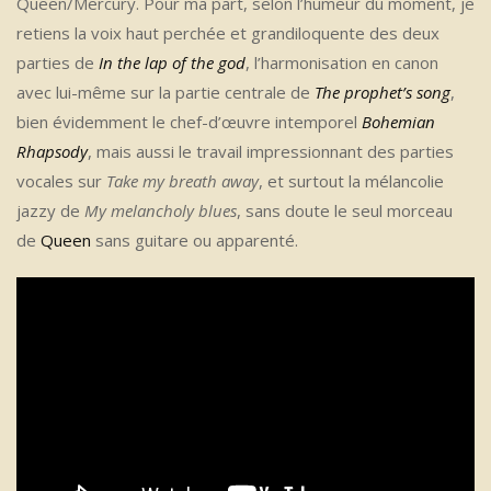
Queen/Mercury. Pour ma part, selon l’humeur du moment, je
retiens la voix haut perchée et grandiloquente des deux
parties de
In the lap of the god
, l’harmonisation en canon
avec lui-même sur la partie centrale de
The prophet’s song
,
bien évidemment le chef-d’œuvre intemporel
Bohemian
Rhapsody
, mais aussi le travail impressionnant des parties
vocales sur
Take my breath away
, et surtout la mélancolie
jazzy de
My melancholy blues
, sans doute le seul morceau
de
Queen
sans guitare ou apparenté.