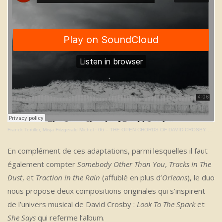
Franck Tortiller, Misja Fitzgerald Michel
·
06 – THE OPEN CHORDS OF DAVID CROSBY – Judy Blue Eyes
En complément de ces adaptations, parmi lesquelles il faut
également compter
Somebody Other Than You
,
Tracks In The
Dust
, et
Traction in the Rain
(affublé en plus d’
Orleans
), le duo
nous propose deux compositions originales qui s’inspirent
de l’univers musical de David Crosby :
Look To The Spark
et
She Says
qui referme l’album.