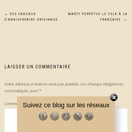
Navigation
←
DES CADEAUX
MARTY PERPÉTUE LE FOLK À LA
D’ANNIVERSAIRE ORIGINAUX
FRANÇAISE
→
de
l’article
LAISSER UN COMMENTAIRE
Votre adresse e-mail ne sera pas publiée.
Les champs obligatoires
sont indiqués avec
*
Commentaire
*
Suivez ce blog sur les réseaux