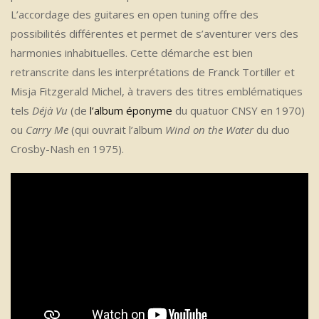
L’accordage des guitares en open tuning offre des
possibilités différentes et permet de s’aventurer vers des
harmonies inhabituelles. Cette démarche est bien
retranscrite dans les interprétations de Franck Tortiller et
Misja Fitzgerald Michel, à travers des titres emblématiques
tels
Déjà Vu
(de
l’album éponyme
du quatuor CNSY en 1970)
ou
Carry Me
(qui ouvrait l’album
Wind on the Water
du duo
Crosby-Nash en 1975).