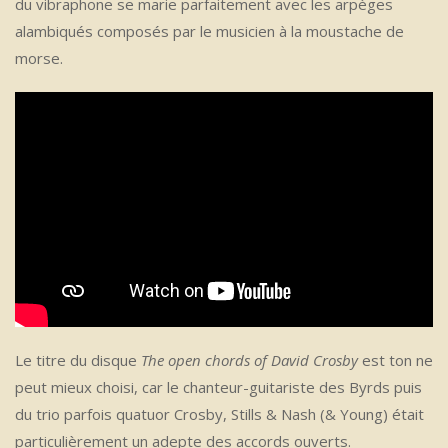
du vibraphone se marie parfaitement avec les arpèges
alambiqués composés par le musicien à la moustache de
morse.
Le titre du disque
The open chords of David Crosby
est ton ne
peut mieux choisi, car le chanteur-guitariste des Byrds puis
du trio parfois quatuor Crosby, Stills & Nash (& Young) était
particulièrement un adepte des accords ouverts.