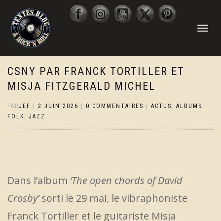
DÉPLIER
LA
NAVIGATI
CSNY PAR FRANCK TORTILLER ET
MISJA FITZGERALD MICHEL
PAR
JEF
|
2 JUIN 2026
|
0 COMMENTAIRES
|
ACTUS
,
ALBUMS
,
FOLK
,
JAZZ
Dans l’album
‘The open chords of David
Crosby’
sorti le 29 mai, le vibraphoniste
Franck Tortiller et le guitariste Misja