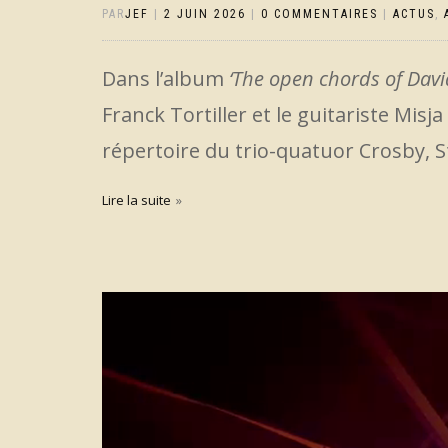
PAR
JEF
|
2 JUIN 2026
|
0 COMMENTAIRES
|
ACTUS
,
Dans l’album
‘The open chords of Dav
Franck Tortiller et le guitariste Misja
répertoire du trio-quatuor Crosby, S
Lire la suite