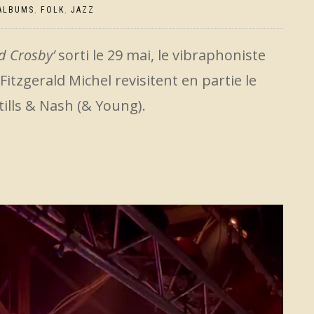
ALBUMS
,
FOLK
,
JAZZ
id Crosby’
sorti le 29 mai, le vibraphoniste
 Fitzgerald Michel revisitent en partie le
tills & Nash (& Young).