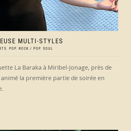
EUSE MULTI-STYLES
RTS
,
POP
,
ROCK / POP
,
SOUL
uette La Baraka à Miribel-Jonage, près de
a animé la première partie de soirée en
e.